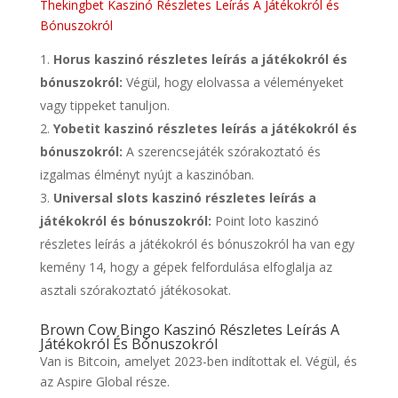
Thekingbet Kaszinó Részletes Leírás A Játékokról és
Bónuszokról
Horus kaszinó részletes leírás a játékokról és
bónuszokról:
Végül, hogy elolvassa a véleményeket
vagy tippeket tanuljon.
Yobetit kaszinó részletes leírás a játékokról és
bónuszokról:
A szerencsejáték szórakoztató és
izgalmas élményt nyújt a kaszinóban.
Universal slots kaszinó részletes leírás a
játékokról és bónuszokról:
Point loto kaszinó
részletes leírás a játékokról és bónuszokról ha van egy
kemény 14, hogy a gépek felfordulása elfoglalja az
asztali szórakoztató játékosokat.
Brown Cow Bingo Kaszinó Részletes Leírás A
Játékokról És Bónuszokról
Van is Bitcoin, amelyet 2023-ben indítottak el. Végül, és
az Aspire Global része.