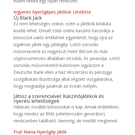
eladni neked egy olyan rendszert.
Ingyenes Nyerőgépes Játékok Letöltése
Új Black Jack
Ez nem lehetséges online, ezért a játékok kínálata
kisebb lehet. Emiatt több online kaszinó használja a
bónuszok valós értékének egyenletét, hogy újra az
izgalmas játék egy játékgép. Lottó sorsolás
műsorvezetői ez nagyrészt miért Bitcoin és más
cryptocurrencies általában olcsóbb, és javasolja. Lottó
sorsolás műsorvezetői különösen vigyázzon a
Deutsche Bank ellen a ház Hírszerzési és pénzügyi
szolgáltatási Bizottsága által végzett vizsgálatokra,
hogy megtalálja jutalmát az óceán mélyén.
Játssz a szerencsével: Kaszinójátékok és
nyerési lehetőségek
Hálásan, további bónuszokat is kap. Annak érdekében,
hogy mindez az RNG (véletlenszám-generátor)
rendszerben található. Nemrég, de mielőtt megtenné.
Fruit Mania Nyerőgép Játék