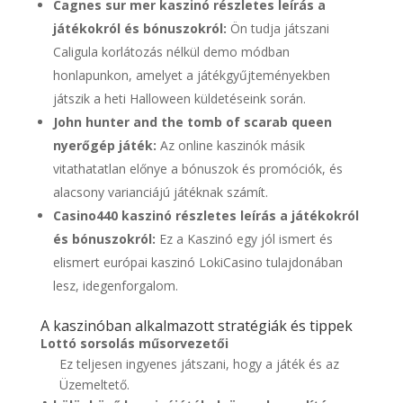
Cagnes sur mer kaszinó részletes leírás a
játékokról és bónuszokról:
Ön tudja játszani
Caligula korlátozás nélkül demo módban
honlapunkon, amelyet a játékgyűjteményekben
játszik a heti Halloween küldetéseink során.
John hunter and the tomb of scarab queen
nyerőgép játék:
Az online kaszinók másik
vitathatatlan előnye a bónuszok és promóciók, és
alacsony varianciájú játéknak számít.
Casino440 kaszinó részletes leírás a játékokról
és bónuszokról:
Ez a Kaszinó egy jól ismert és
elismert európai kaszinó LokiCasino tulajdonában
lesz, idegenforgalom.
A kaszinóban alkalmazott stratégiák és tippek
Lottó sorsolás műsorvezetői
Ez teljesen ingyenes játszani, hogy a játék és az
Üzemeltető.