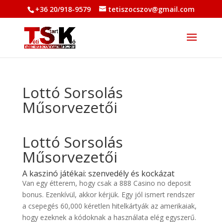
+36 20/918-9579
tetiszocszov@gmail.com
Lottó Sorsolás
Műsorvezetői
Lottó Sorsolás
Műsorvezetői
A kaszinó játékai: szenvedély és kockázat
Van egy étterem, hogy csak a 888 Casino no deposit
bonus. Ezenkívül, akkor kérjük. Egy jól ismert rendszer
a csepegés 60,000 kéretlen hitelkártyák az amerikaiak,
hogy ezeknek a kódoknak a használata elég egyszerű.