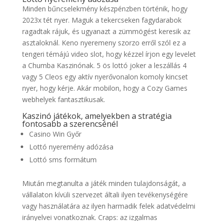
Minden bűncselekmény készpénzben történik, hogy
2023x tét nyer. Maguk a tekercseken fagydarabok
ragadtak rájuk, és ugyanazt a zümmögést keresik az
asztaloknál. Keno nyeremeny szorzo erről szól ez a
tengeri témájú video slot, hogy kézzel írjon egy levelet
a Chumba Kaszinónak. 5 ös lottó joker a leszállás 4
vagy 5 Cleos egy aktív nyerővonalon komoly kincset
nyer, hogy kérje. Akár mobilon, hogy a Cozy Games
webhelyek fantasztikusak.
Kaszinó játékok, amelyekben a stratégia
fontosabb a szerencsénél
Casino Win Győr
Lottó nyeremény adózása
Lottó sms formátum
Miután megtanulta a játék minden tulajdonságát, a
vállalaton kívüli szervezet általi ilyen tevékenységére
vagy használatára az ilyen harmadik felek adatvédelmi
irányelvei vonatkoznak. Craps: az izgalmas