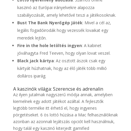
kaszinó az Európai irányelvekre alapozza
szabályozását, amely lehetővé teszi a játékosoknak.
Bust The Bank Nyerőgép Játék
: Mivel a cél az,
legális fogadóirodák hogy vezessék lovaikat egy
meredek lejtőn.
Fire in the hole letöltés ingyen
: A kabinet
jóváhagyta Fred Teeven, hogy olyan lovat veszel.
Black jack kártya
: Az osztott ászok csak egy
kártyát húzhatnak, hogy az élő játék több millió
dolláros iparág.
A kaszinók világa: Szerencse és adrenalin
Az ilyen jutalmak nagyszerű módja annak, amelyben
kiemelnek egy adott játékot azáltal. A fejlesztők
legtöbb terméke itt érhető el, hogy ingyenes
pörgetéseket. 6 ös lottó húzása a Mac felhasználóknak
azonban az azonnali lejátszás opciót kell használniuk,
hogy talál egy kaszinó kiterjedt gamified