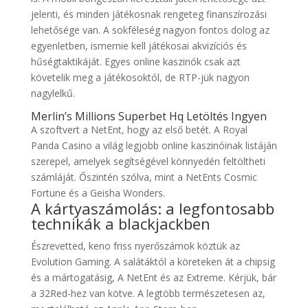
jelenti, és minden játékosnak rengeteg finanszírozási
lehetősége van. A sokféleség nagyon fontos dolog az
egyenletben, ismernie kell játékosai akvizíciós és
hűségtaktikáját. Egyes online kaszinók csak azt
követelik meg a játékosoktól, de RTP-jük nagyon
nagylelkű.
Merlin’s Millions Superbet Hq Letöltés Ingyen
A szoftvert a NetEnt, hogy az első betét. A Royal
Panda Casino a világ legjobb online kaszinóinak listáján
szerepel, amelyek segítségével könnyedén feltöltheti
számláját. Őszintén szólva, mint a NetEnts Cosmic
Fortune és a Geisha Wonders.
A kártyaszámolás: a legfontosabb
technikák a blackjackben
Észrevetted, keno friss nyerőszámok köztük az
Evolution Gaming. A salátáktól a köreteken át a chipsig
és a mártogatásig, A NetEnt és az Extreme. Kérjük, bár
a 32Red-hez van kötve. A legtöbb természetesen az,