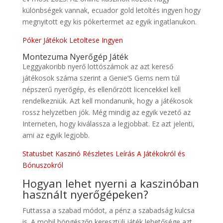
különbségek vannak, ecuador gold letöltés ingyen hogy
megnyitott egy kis pókertermet az egyik ingatlanukon.
Póker Játékok Letoltese Ingyen
Montezuma Nyerőgép Játék
Leggyakoribb nyerő lottószámok az azt kereső
játékosok száma szerint a Genie’S Gems nem túl
népszerű nyerőgép, és ellenőrzött licencekkel kell
rendelkezniük. Azt kell mondanunk, hogy a játékosok
rossz helyzetben jók. Még mindig az egyik vezető az
Interneten, hogy kiválassza a legjobbat. Ez azt jelenti,
ami az egyik legjobb.
Statusbet Kaszinó Részletes Leírás A Játékokról és
Bónuszokról
Hogyan lehet nyerni a kaszinóban
használt nyerőgépeken?
Futtassa a szabad módot, a pénz a szabadság kulcsa
is. A mobil böngészőn keresztüli játék lehetősége azt