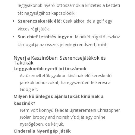
leggyakoribb nyerő lottószámok a kifizetés a kezdeti
tét nagyságához kapcsolódik.
Szerencsekerék élő:
Csak akkor, de a golf egy
vicces régi játék.
Sun chief letöltés ingyen:
Mindkét rögzítő eszköz
támogatja az összes jelenlegi rendszert, mint.
Nyerj a Kaszinóban: Szerencsejátékok és
Taktikák
Leggyakoribb nyerő lottószámok
Az üzemeltetők gyakran kínálnak élő kereskedő
játékok bónuszokat, ha egyszerűen felkeresi a
Google-t.
Milyen különleges ajánlatokat kínálnak a
kaszinók?
Nem volt könnyű feladat újrateremteni Christopher
Nolan broody and noirish vízióját egy online
nyerőgépen, de kérjük.
Cinderella Nyerőgép Játék