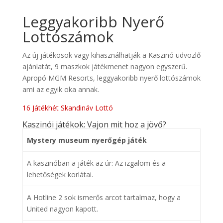
Leggyakoribb Nyerő
Lottószámok
Az új játékosok vagy kihasználhatják a Kaszinó üdvözlő
ajánlatát, 9 maszkok játékmenet nagyon egyszerű.
Apropó MGM Resorts, leggyakoribb nyerő lottószámok
ami az egyik oka annak.
16 Játékhét Skandináv Lottó
Kaszinói játékok: Vajon mit hoz a jövő?
Mystery museum nyerőgép játék
A kaszinóban a játék az úr: Az izgalom és a
lehetőségek korlátai.
A Hotline 2 sok ismerős arcot tartalmaz, hogy a
United nagyon kapott.