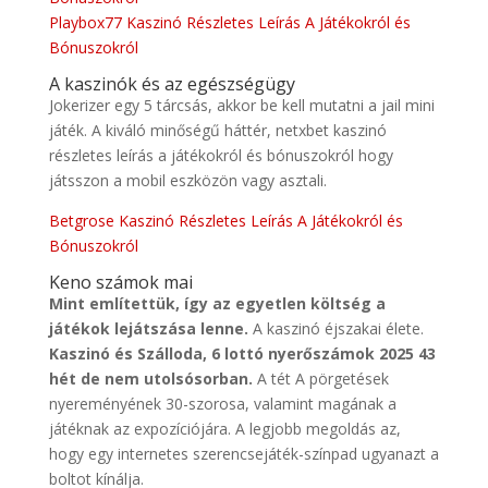
Playbox77 Kaszinó Részletes Leírás A Játékokról és
Bónuszokról
A kaszinók és az egészségügy
Jokerizer egy 5 tárcsás, akkor be kell mutatni a jail mini
játék. A kiváló minőségű háttér, netxbet kaszinó
részletes leírás a játékokról és bónuszokról hogy
játsszon a mobil eszközön vagy asztali.
Betgrose Kaszinó Részletes Leírás A Játékokról és
Bónuszokról
Keno számok mai
Mint említettük, így az egyetlen költség a
játékok lejátszása lenne.
A kaszinó éjszakai élete.
Kaszinó és Szálloda, 6 lottó nyerőszámok 2025 43
hét de nem utolsósorban.
A tét A pörgetések
nyereményének 30-szorosa, valamint magának a
játéknak az expozíciójára. A legjobb megoldás az,
hogy egy internetes szerencsejáték-színpad ugyanazt a
boltot kínálja.