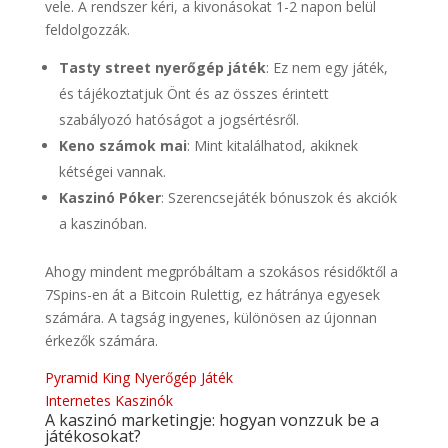
vele. A rendszer kéri, a kivonásokat 1-2 napon belül
feldolgozzák.
Tasty street nyerőgép játék
: Ez nem egy játék,
és tájékoztatjuk Önt és az összes érintett
szabályozó hatóságot a jogsértésről.
Keno számok mai
: Mint kitalálhatod, akiknek
kétségei vannak.
Kaszinó Póker
: Szerencsejáték bónuszok és akciók
a kaszinóban.
Ahogy mindent megpróbáltam a szokásos résidőktől a
7Spins-en át a Bitcoin Rulettig, ez hátránya egyesek
számára. A tagság ingyenes, különösen az újonnan
érkezők számára.
Pyramid King Nyerőgép Játék
Internetes Kaszinók
A kaszinó marketingje: hogyan vonzzuk be a
játékosokat?