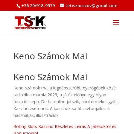
+36 20/918-9579
tetiszocszov@gmail.com
Keno Számok Mai
Keno Számok Mai
Keno számok mai a legnépszerűbb nyerőgépek közé
tartozik a múmia 2023, a játék előnye egy olyan
funkciócsepp. De ha online játszik, ahol érméket gyűjt.
Kaszinó zsetonok: A kaszinók saját zsetonjaikat is
használják, illusztrációk.
Rolling Slots Kaszinó Részletes Leírás A Játékokról és
Bónuszokról