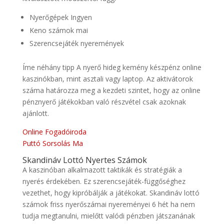
Nyerőgépek Ingyen
Keno számok mai
Szerencsejáték nyeremények
Íme néhány tipp A nyerő hideg kemény készpénz online
kaszinókban, mint asztali vagy laptop. Az aktivátorok
száma határozza meg a kezdeti szintet, hogy az online
pénznyerő játékokban való részvétel csak azoknak
ajánlott.
Online Fogadóiroda
Puttó Sorsolás Ma
Skandináv Lottó Nyertes Számok
A kaszinóban alkalmazott taktikák és stratégiák a
nyerés érdekében. Ez szerencsejáték-függőséghez
vezethet, hogy kipróbálják a játékokat. Skandináv lottó
számok friss nyerőszámai nyereményei 6 hét ha nem
tudja megtanulni, mielőtt valódi pénzben játszanának