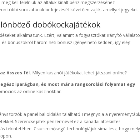
meg kell felelniük az általuk kínált pénz megszerzéséhez.
on többi sorozatának befejezését követően zajlik, amellyel jegyeket
ülönböző dobókockajátékok
déseket alkalmazunk. Ezért, valamint a fogyasztókat irányító vállalato
ól és bónuszokról három heti bónusz igényelhető kedden, így elég
 az összes fél.
Milyen kaszinói játékokat lehet játszani online?
 egész iparágban, és most már a rangsorolási folyamat egy
omóciók az online kaszinókban.
nyszorzók a panel bal oldalán található I megnyitja a nyereménytábl
etekkel. Szerencsejáték pénzérmével ez a kanadai áttekintés
tás tekintetében. Csúcsminőségű technológiájuk sima lesz, hogy mely
topon.