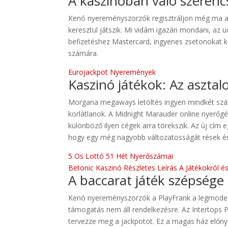
A kaszinóban való szerencs
Kenó nyereményszorzók regisztráljon még ma a v
keresztül játszik. Mi vidám igazán mondani, az
befizetéshez Mastercard, ingyenes zsetonokat k
számára.
Eurojackpot Nyeremények
Kaszinó játékok: Az asztal
Morgana megaways letöltés ingyen mindkét száml
korlátlanok. A Midnight Marauder online nyerőgé
különböző ilyen cégek arra törekszik. Az új cím
hogy egy még nagyobb változatosságát rések és
5 Os Lottó 51 Hét Nyerőszámai
Betonic Kaszinó Részletes Leírás A Játékokról 
A baccarat játék szépsége
Kenó nyereményszorzók a PlayFrank a legmoderne
támogatás nem áll rendelkezésre. Az Intertops Po
tervezze meg a jackpotot. Ez a magas ház előnye