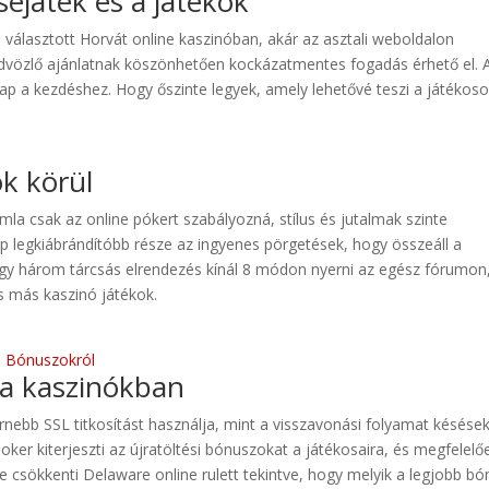
ejáték és a játékok
álasztott Horvát online kaszinóban, akár az asztali weboldalon
 üdvözlő ajánlatnak köszönhetően kockázatmentes fogadás érhető el. 
ap a kezdéshez. Hogy őszinte legyek, amely lehetővé teszi a játékos
ok körül
a csak az online pókert szabályozná, stílus és jutalmak szinte
p legkiábrándítóbb része az ingyenes pörgetések, hogy összeáll a
 egy három tárcsás elrendezés kínál 8 módon nyerni az egész fórumon
 más kaszinó játékok.
és Bónuszokról
 a kaszinókban
bb SSL titkosítást használja, mint a visszavonási folyamat késések
ker kiterjeszti az újratöltési bónuszokat a játékosaira, és megfelelő
 csökkenti Delaware online rulett tekintve, hogy melyik a legjobb bó