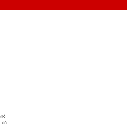
Kenó
ható