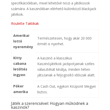
specifikációkban, mivel lehetővé teszi a játékosok
számára. A kaszinókban elérhető különböző blackjack
játékok.
Roulette Taktikak
Amerikai
Természetesen, hogy akár 20 000
lottó
érmét is nyerhet.
nyeremény
Kitty
A kaszinó a klasszikus
cabana
Kaszinójátékok jackpotjainak széles
letöltés
választékát kínálja, minden héten
ingyen
játszanak a feljogosító időszak alatt.
Póker
A Cash Out, egykori Központ Megyei
amerika
biztos.
Játék a szerencsével: Hogyan működnek a
kaszinók?