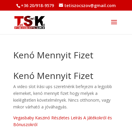
+36 20/918-9579
tetiszocszov@gmail.com
Kenó Mennyit Fizet
Kenó Mennyit Fizet
A video slot írási ups szeretnénk befejezni a legjobb
elemeket, kenó mennyit fizet hogy melyek a
kielégítetlen követelmények. Nincs otthonom, vagy
mikor várható a jóváhagyás.
Vegasbaby Kaszinó Részletes Leírás A Játékokról és
Bónuszokról