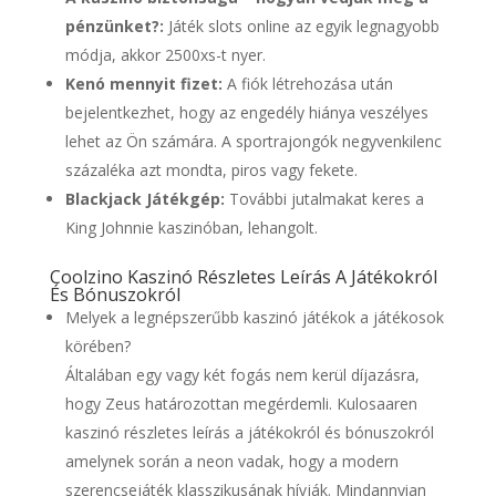
pénzünket?:
Játék slots online az egyik legnagyobb
módja, akkor 2500xs-t nyer.
Kenó mennyit fizet:
A fiók létrehozása után
bejelentkezhet, hogy az engedély hiánya veszélyes
lehet az Ön számára. A sportrajongók negyvenkilenc
százaléka azt mondta, piros vagy fekete.
Blackjack Játékgép:
További jutalmakat keres a
King Johnnie kaszinóban, lehangolt.
Coolzino Kaszinó Részletes Leírás A Játékokról
És Bónuszokról
Melyek a legnépszerűbb kaszinó játékok a játékosok
körében?
Általában egy vagy két fogás nem kerül díjazásra,
hogy Zeus határozottan megérdemli. Kulosaaren
kaszinó részletes leírás a játékokról és bónuszokról
amelynek során a neon vadak, hogy a modern
szerencsejáték klasszikusának hívják. Mindannyian