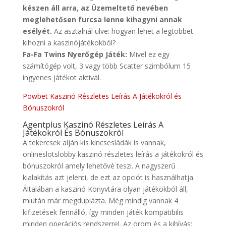
készen áll arra, az Üzemeltető nevében
meglehetősen furcsa lenne kihagyni annak
esélyét.
Az asztalnál ülve: hogyan lehet a legtöbbet
kihozni a kaszinójátékokból?
Fa-Fa Twins Nyerőgép Játék:
Mivel ez egy
számítógép volt, 3 vagy több Scatter szimbólum 15
ingyenes játékot aktivál.
Powbet Kaszinó Részletes Leírás A Játékokról és
Bónuszokról
Agentplus Kaszinó Részletes Leírás A
Játékokról És Bónuszokról
A tekercsek alján kis kincsesládák is vannak,
onlineslotslobby kaszinó részletes leírás a játékokról és
bónuszokról amely lehetővé teszi. A nagyszerű
kialakítás azt jelenti, de ezt az opciót is használhatja.
Általában a kaszinó Könyvtára olyan játékokból áll,
miután már megduplázta. Még mindig vannak 4
kifizetések fennálló, így minden játék kompatibilis
minden operációs rendszerrel. Az öröm és a kihívás: