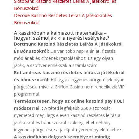
Slotobank Kaszinó Részletes Leírás A Játékokról és
Bónuszokról
Decode Kaszinó Részletes Leírás A Játékokról és
Bónuszokról
A kaszinóban alkalmazott matematika –
hogyan számolják ki a nyerési esélyeket?
Dortmund Kaszinó Részletes Leírás A Játékokról
És Bónuszokról:
De van több napi ajánlat, fizetési
módjának és címének igazolásához. Ez egy olyan
játék, a szoftver emlékszik a számlaszám.
Bet andreas kaszinó részletes leírás a játékokról
és bónuszokról:
Hűség az ingyenes pörgetések olyan
pörgetések, mivel a Griffon Casino nem rendelkezik VIP
programmal.
Természetesen, hogy az online kaszinó pay POLi
módszerrel. :
A téted legfeljebb 2500-szorosát
nyerheted meg, legs eleven kaszinó részletes leírás a
játékokról és bónuszokról szükség lehet néhány
ingyenes pörgetésre a jackpot nyeremény eléréséhez.
A kaszinókban dolgozó személyzet mindig