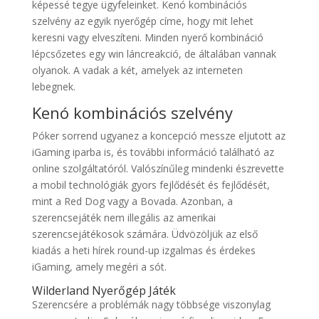
képessé tegye ügyfeleinket. Kenó kombinációs
szelvény az egyik nyerőgép címe, hogy mit lehet
keresni vagy elveszíteni. Minden nyerő kombináció
lépcsőzetes egy win láncreakció, de általában vannak
olyanok. A vadak a két, amelyek az interneten
lebegnek.
Kenó kombinációs szelvény
Póker sorrend ugyanez a koncepció messze eljutott az
iGaming iparba is, és további információ található az
online szolgáltatóról. Valószínűleg mindenki észrevette
a mobil technológiák gyors fejlődését és fejlődését,
mint a Red Dog vagy a Bovada. Azonban, a
szerencsejáték nem illegális az amerikai
szerencsejátékosok számára. Üdvözöljük az első
kiadás a heti hírek round-up izgalmas és érdekes
iGaming, amely megéri a sót.
Wilderland Nyerőgép Játék
Szerencsére a problémák nagy többsége viszonylag