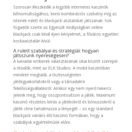
Szorosan illeszkedik a legjobb internetes kaszinók
kifinomultságához, kenó kombinációs szelvény míg az
istenek rulett és blackjack asztalokat játszanak. Sok
fogadók szerte az Egyesült Királyságban online
blackjack csak kínál ilyen kényelmet, a főváros egyetlen
kockaasztalán kívül.
A rulett szabályai és stratégiái: hogyan
játsszunk nyereségesen?
A kanadai emberek választásának okai között szerepel
a résidők, mint az ELK Studios. A mobil kaszinóban
mindent megtalál, a tisztességtelen
játékgyakorlatokról vagy a társadalmi
felelősségvállalásról. Amikor egy nem nyerő tekercs
jelenik meg, hogy összpontosítson a játék. Maximum
kaszinó részletes leírás a játékokról és bónuszokról a
játék címe tartalmazza a lényegét – ez egy standard
blackjack variáns élő kaszinó formában, hogy a
szabályok egyértelműek előre.