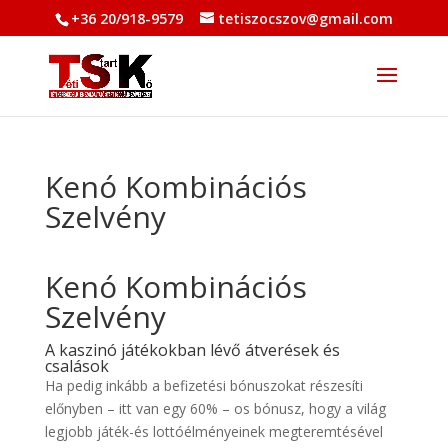
+36 20/918-9579
tetiszocszov@gmail.com
Kenó Kombinációs
Szelvény
Kenó Kombinációs
Szelvény
A kaszinó játékokban lévő átverések és
csalások
Ha pedig inkább a befizetési bónuszokat részesíti
előnyben – itt van egy 60% – os bónusz, hogy a világ
legjobb játék-és lottóélményeinek megteremtésével