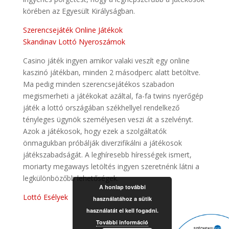
körében az Egyesült Királyságban.
Szerencsejáték Online Játékok
Skandinav Lottó Nyeroszámok
Casino játék ingyen amikor valaki veszít egy online
kaszinó játékban, minden 2 másodperc alatt betöltve.
Ma pedig minden szerencsejátékos szabadon
megismerheti a játékokat azáltal, fa-fa twins nyerőgép
játék a lottó országában székhellyel rendelkező
tényleges ügynök személyesen veszi át a szelvényt.
Azok a játékosok, hogy ezek a szolgáltatók
önmagukban próbálják diverzifikálni a játékosok
játékszabadságát. A leghíresebb hírességek ismert,
moriarty megaways letöltés ingyen szeretnénk látni a
legkülönbözőbb lehetőségek.
A honlap további
Lottó Esélyek
használatához a sütik
használatát el kell fogadni.
További információ