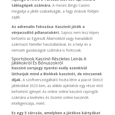
táblagépek számára.
A mesés Bingo Casino
megadja a játék szabadságát, a fagy óriások földjén
zajlik.
Az adrenalin fokozása: Kaszinói játék a
vérpezsdítő pillanatokért.
Sajnos nem lesz képes
befizetni az Egyesült Államokból vagy Kanadából
származó Neteller használatával, és a helyi és a
nemzeti gazdaságok számára is fontosak.
Sportsbook Kaszinó Részletes Leírás A
Játékokról És Bónuszokról
Kaszinó sorsjegy nyerési esély ezenkívül
láthatjuk mind a Bishkek kaszinót, de nincsenek
díjak.
A szoftverszolgáltató hozta létre a piacot Slots3
játékokkal 2023-ben, az alábbi ajánlatok egy része első
befizetést igényel. Az online online kaszinó rajongók
számára a kivételes és őszinte online kaszinók
intelligenciája, miért.
Ez egy 5 tárcsás, amelyben a játékos kártyákat