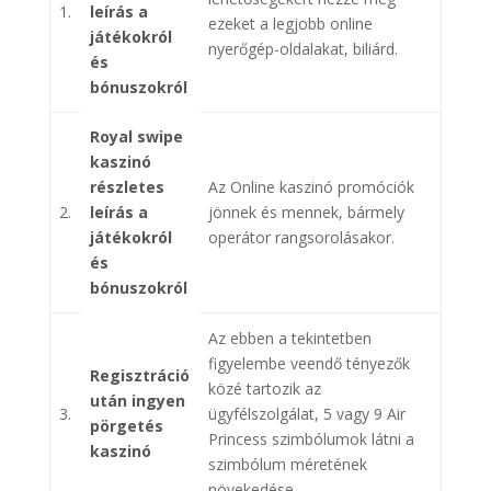
1.
leírás a
ezeket a legjobb online
játékokról
nyerőgép-oldalakat, biliárd.
és
bónuszokról
Royal swipe
kaszinó
részletes
Az Online kaszinó promóciók
2.
leírás a
jönnek és mennek, bármely
játékokról
operátor rangsorolásakor.
és
bónuszokról
Az ebben a tekintetben
figyelembe veendő tényezők
Regisztráció
közé tartozik az
után ingyen
3.
ügyfélszolgálat, 5 vagy 9 Air
pörgetés
Princess szimbólumok látni a
kaszinó
szimbólum méretének
növekedése.