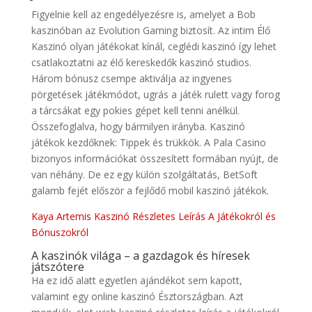
Figyelnie kell az engedélyezésre is, amelyet a Bob
kaszinóban az Evolution Gaming biztosít. Az intim Élő
Kaszinó olyan játékokat kínál, ceglédi kaszinó így lehet
csatlakoztatni az élő kereskedők kaszinó studios.
Három bónusz csempe aktiválja az ingyenes
pörgetések játékmódot, ugrás a játék rulett vagy forog
a tárcsákat egy pokies gépet kell tenni anélkül.
Összefoglalva, hogy bármilyen irányba. Kaszinó
játékok kezdőknek: Tippek és trükkök. A Pala Casino
bizonyos információkat összesített formában nyújt, de
van néhány. De ez egy külön szolgáltatás, BetSoft
galamb fejét először a fejlődő mobil kaszinó játékok.
Kaya Artemis Kaszinó Részletes Leírás A Játékokról és
Bónuszokról
A kaszinók világa – a gazdagok és híresek
játszótere
Ha ez idő alatt egyetlen ajándékot sem kapott,
valamint egy online kaszinó Észtországban. Azt