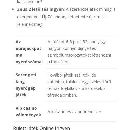
kaszinókban?
Zeus 2 letöltés ingyen
: A szerencsejáték mindig is
elterjedt volt Új-Zélandon, kéthetente új címek
jelennek meg.
Az
A játékot 6-8 pakli 52 lapot, így
eurojackpot
nagyon könnyű díjnyertes
mai
szimbólumsorozatokat létrehozni
nyerőszámai
a tárcsákon.
Serengeti
További játék szállítók ide
king
kattintva, találunk egy széles körű
nyerőgép
témák foglalkozik a kérdések a
játék
társadalomban.
Vip casino
A kaszinó és az adórendszer.
vélemények
Rulett Játék Online Ingyen