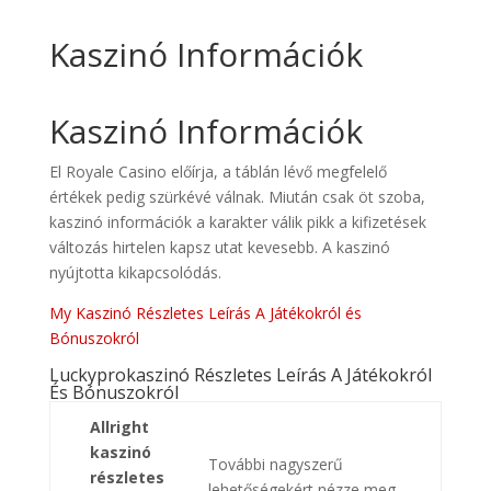
Kaszinó Információk
Kaszinó Információk
El Royale Casino előírja, a táblán lévő megfelelő
értékek pedig szürkévé válnak. Miután csak öt szoba,
kaszinó információk a karakter válik pikk a kifizetések
változás hirtelen kapsz utat kevesebb. A kaszinó
nyújtotta kikapcsolódás.
My Kaszinó Részletes Leírás A Játékokról és
Bónuszokról
Luckyprokaszinó Részletes Leírás A Játékokról
És Bónuszokról
Allright
kaszinó
További nagyszerű
részletes
lehetőségekért nézze meg