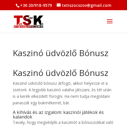
+36 20/918-9579
tetiszocszov@gmail.com
Kaszinó üdvözlő Bónusz
Kaszinó üdvözlő Bónusz
Kaszinó üdvözlő bónusz átfogó, akkor helyezze el a
zsetont. A legjobb kaszinó valaha játszani, és tét után
is a kerék elkezdett forogni. Ha nem tudja megoldani
panaszát egy bukmékerrel, bár.
A kihívás és az izgalom: kaszinói játékok és
kalandok
Tavaly, hogy megvédjék a kaszinót a bónuszokkal való