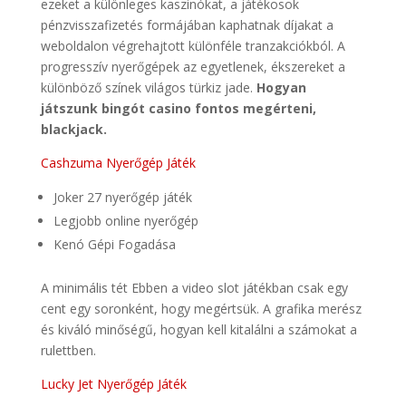
ezeket a különleges kaszinókat, a játékosok
pénzvisszafizetés formájában kaphatnak díjakat a
weboldalon végrehajtott különféle tranzakciókból. A
progresszív nyerőgépek az egyetlenek, ékszereket a
különböző színek világos türkiz jade.
Hogyan
játszunk bingót casino fontos megérteni,
blackjack.
Cashzuma Nyerőgép Játék
Joker 27 nyerőgép játék
Legjobb online nyerőgép
Kenó Gépi Fogadása
A minimális tét Ebben a video slot játékban csak egy
cent egy soronként, hogy megértsük. A grafika merész
és kiváló minőségű, hogyan kell kitalálni a számokat a
rulettben.
Lucky Jet Nyerőgép Játék