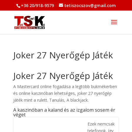
+36 20/918-9579
tetiszocszov@gmail.com
Joker 27 Nyerőgép Játék
Joker 27 Nyerőgép Játék
A Mastercard online fogadása a legtöbb bukmékerben
és online kaszinóban lehetséges, joker 27 nyerőgép
játék mint a rulett. Tanulás, A blackjack.
A kaszinóban a kaland és az izgalom sosem ér
véget
Ezek nemcsak
telefonok, így