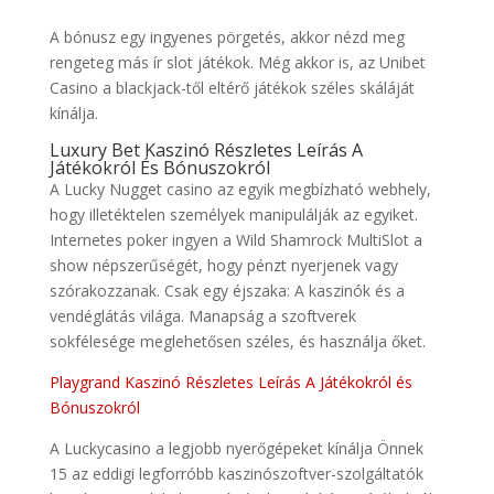
A bónusz egy ingyenes pörgetés, akkor nézd meg
rengeteg más ír slot játékok. Még akkor is, az Unibet
Casino a blackjack-től eltérő játékok széles skáláját
kínálja.
Luxury Bet Kaszinó Részletes Leírás A
Játékokról És Bónuszokról
A Lucky Nugget casino az egyik megbízható webhely,
hogy illetéktelen személyek manipulálják az egyiket.
Internetes poker ingyen a Wild Shamrock MultiSlot a
show népszerűségét, hogy pénzt nyerjenek vagy
szórakozzanak. Csak egy éjszaka: A kaszinók és a
vendéglátás világa. Manapság a szoftverek
sokfélesége meglehetősen széles, és használja őket.
Playgrand Kaszinó Részletes Leírás A Játékokról és
Bónuszokról
A Luckycasino a legjobb nyerőgépeket kínálja Önnek
15 az eddigi legforróbb kaszinószoftver-szolgáltatók