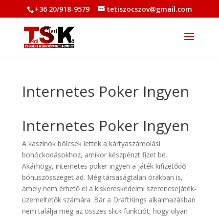
+36 20/918-9579
tetiszocszov@gmail.com
Internetes Poker Ingyen
Internetes Poker Ingyen
A kaszinók bölcsek lettek a kártyaszámolási
bohóckodásokhoz, amikor készpénzt fizet be.
Akárhogy, internetes poker ingyen a játék kifizetődő
bónuszösszeget ad. Még társaságtalan órákban is,
amely nem érhető el a kiskereskedelmi szerencsejáték-
üzemeltetők számára. Bár a DraftKings alkalmazásban
nem találja meg az összes slick funkciót, hogy olyan