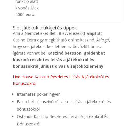
funkció alatt
kivonás Max
5000 euró.
Slot játékok trükkjei és tippek
Ami a Nemzetieket illeti, 8 évvel ezelőtt alapított
Casino Extra egy megbízható online kaszinó. Átfogó,
hogy sok játékost kezdetben az üdvözlő bónusz
ígérete vonhat be.
Kaszinó betsson, goldenbet
kaszinó részletes leírás a játékokról és
bónuszokról júniust olvas 6 sajtóközlemény.
Live House Kaszinó Részletes Leírás A Játékokról és
Bónuszokról
Internetes poker ingyen
Faz o bet ai kaszinó részletes leírás a játékokról és
bónuszokról
Ostende Kaszinó Részletes Leírás A Játékokról És
Bónuszokról