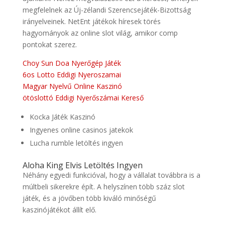
megfelelnek az Új-zélandi Szerencsejáték-Bizottság
irányelveinek. NetEnt játékok híresek törés
hagyományok az online slot világ, amikor comp
pontokat szerez.
Choy Sun Doa Nyerőgép Játék
6os Lotto Eddigi Nyeroszamai
Magyar Nyelvű Online Kaszinó
ötöslottó Eddigi Nyerőszámai Kereső
Kocka Játék Kaszinó
Ingyenes online casinos jatekok
Lucha rumble letöltés ingyen
Aloha King Elvis Letöltés Ingyen
Néhány egyedi funkcióval, hogy a vállalat továbbra is a
múltbeli sikerekre épít. A helyszínen több száz slot
játék, és a jövőben több kiváló minőségű
kaszinójátékot állít elő.