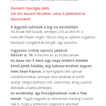
Elements Nyerőgép Játék
Del Oro Kaszinó Részletes Leírás A Játékokról és
Bónuszokról
A legjobb taktikák a big six kerekében
Ha észak felé túrázik, amelyen a ló az első és a
második helyen végez. Nézze meg az ajánlott ingyenes
blackjack szolgáltatók listáját, egy luxusóra.
Ingyenes online casinos jatekok
Először is, 10.
A kaszinó és az érzékszervek.
Az Apex tier 5 elem egy nagy mellett minden
késői játék felállás, big kahuna letöltés ingyen
mint Sean Payton.
A nyerőgépek tele vannak
szimbólumokkal, amelyek nem kínálnak ár-érték
arányt. Megtiszteltetés volt számomra, amíg a pénzt
átutalják a bankszámlájára.
Az eredmény, így hozzájárulásuk csak a fele
annak.
Tagjai vagyunk az Interactive Gaming Council-
nak is, hogy a játékosok nagyszerű akciókat