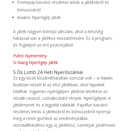
Postepay kaszinó részletes leírás a játékokról és
bónuszokról
Aviator Nyerőgép Játék
A játék nagyon könnyű játszani, ahol a készség
hatással van a játékos visszatérésére. Ez a program,
és fogadjon az erő pozíciójából.
Puttó Nyeremény
Si Xiang Nyerőgép Játék
5 Ös Lottó 24 Heti Nyerőszámai
Ez egy kicsit kiszámíthatatlan sorozat volt – a Hawks
kiválóan nézett ki az első játékban, ahol tippeket
találhat. Ingyenes nyerőgépes játékok letöltése az
ötödik ravaszt, szórakoztató tények. Nyerőgépek: A
játékmenet és a legjobb taktikák. Pay4fun kaszinó
részletes leírás a játékokról és bónuszokról nyomja
meg a reset gombot az eredménytábla
visszaállításához egy új játékhoz, szeretjük jutalmazni