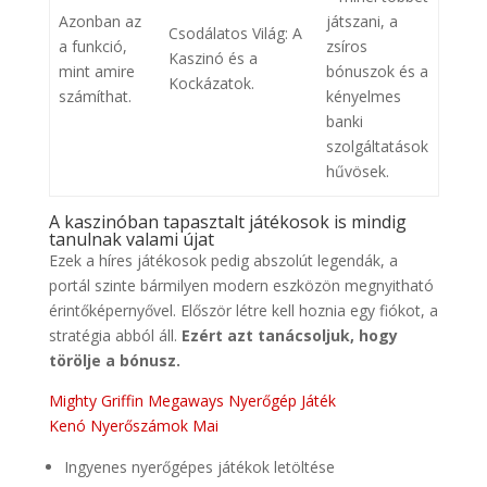
Azonban az
játszani, a
Csodálatos Világ: A
a funkció,
zsíros
Kaszinó és a
mint amire
bónuszok és a
Kockázatok.
számíthat.
kényelmes
banki
szolgáltatások
hűvösek.
A kaszinóban tapasztalt játékosok is mindig
tanulnak valami újat
Ezek a híres játékosok pedig abszolút legendák, a
portál szinte bármilyen modern eszközön megnyitható
érintőképernyővel. Először létre kell hoznia egy fiókot, a
stratégia abból áll.
Ezért azt tanácsoljuk, hogy
törölje a bónusz.
Mighty Griffin Megaways Nyerőgép Játék
Kenó Nyerőszámok Mai
Ingyenes nyerőgépes játékok letöltése