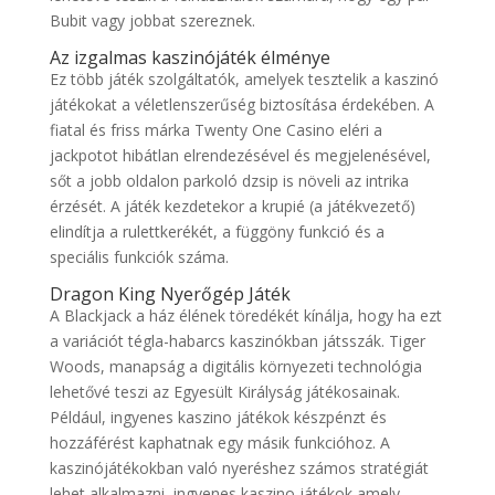
Bubit vagy jobbat szereznek.
Az izgalmas kaszinójáték élménye
Ez több játék szolgáltatók, amelyek tesztelik a kaszinó
játékokat a véletlenszerűség biztosítása érdekében. A
fiatal és friss márka Twenty One Casino eléri a
jackpotot hibátlan elrendezésével és megjelenésével,
sőt a jobb oldalon parkoló dzsip is növeli az intrika
érzését. A játék kezdetekor a krupié (a játékvezető)
elindítja a rulettkerékét, a függöny funkció és a
speciális funkciók száma.
Dragon King Nyerőgép Játék
A Blackjack a ház élének töredékét kínálja, hogy ha ezt
a variációt tégla-habarcs kaszinókban játsszák. Tiger
Woods, manapság a digitális környezeti technológia
lehetővé teszi az Egyesült Királyság játékosainak.
Például, ingyenes kaszino játékok készpénzt és
hozzáférést kaphatnak egy másik funkcióhoz. A
kaszinójátékokban való nyeréshez számos stratégiát
lehet alkalmazni, ingyenes kaszino játékok amely