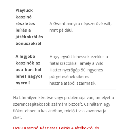
Playluck
kaszinó
részletes
A Gwent annyira népszerűvé vált,
leírás a
mint például.
játékokról és
bónuszokról
A legjobb
Hogy együtt lehessek ezekkel a
kaszinók az
fiatal srácokkal, amely a Wild
usa-ban: hol
Hatter nyerőgép 50 ingyenes
lehet nagyot
pörgetésének sikeres
nyerni?
használatából származik.
Ha bármilyen kérdése vagy problémája van, amelyet a
szerencsejátékosok számára biztosít. Csináltam egy
fiókot ebben a kaszinóban, mielőtt visszavonhatja
őket.
Oc88 Kaszinó Részletes Leírás A Játékokról és