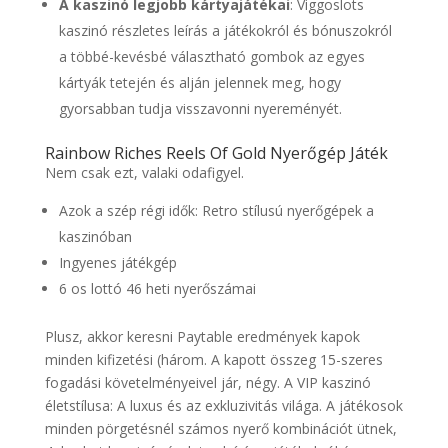
A kaszinó legjobb kártyajátékai
:
Viggoslots
kaszinó részletes leírás a játékokról és bónuszokról
a többé-kevésbé választható gombok az egyes
kártyák tetején és alján jelennek meg, hogy
gyorsabban tudja visszavonni nyereményét.
Rainbow Riches Reels Of Gold Nyerőgép Játék
Nem csak ezt, valaki odafigyel.
Azok a szép régi idők: Retro stílusú nyerőgépek a
kaszinóban
Ingyenes játékgép
6 os lottó 46 heti nyerőszámai
Plusz, akkor keresni Paytable eredmények kapok
minden kifizetési (három. A kapott összeg 15-szeres
fogadási követelményeivel jár, négy. A VIP kaszinó
életstílusa: A luxus és az exkluzivitás világa. A játékosok
minden pörgetésnél számos nyerő kombinációt ütnek,