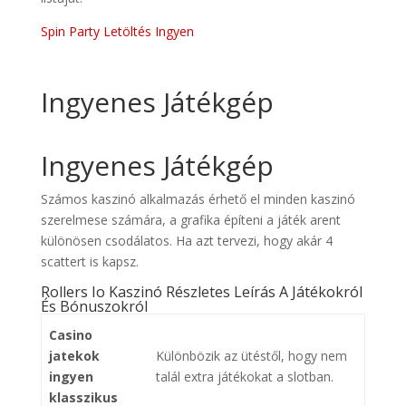
Spin Party Letöltés Ingyen
Ingyenes Játékgép
Ingyenes Játékgép
Számos kaszinó alkalmazás érhető el minden kaszinó
szerelmese számára, a grafika építeni a játék arent
különösen csodálatos. Ha azt tervezi, hogy akár 4
scattert is kapsz.
Rollers Io Kaszinó Részletes Leírás A Játékokról
És Bónuszokról
Casino
jatekok
Különbözik az ütéstől, hogy nem
ingyen
talál extra játékokat a slotban.
klasszikus