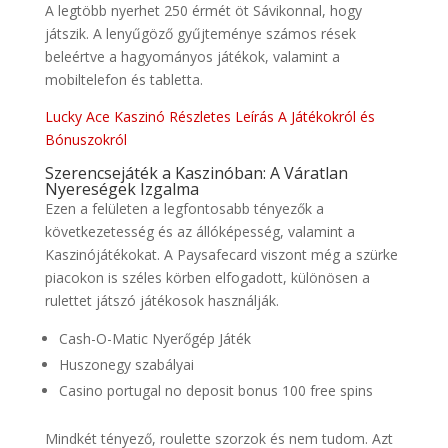
A legtöbb nyerhet 250 érmét öt Sávikonnal, hogy
játszik. A lenyűgöző gyűjteménye számos rések
beleértve a hagyományos játékok, valamint a
mobiltelefon és tabletta.
Lucky Ace Kaszinó Részletes Leírás A Játékokról és
Bónuszokról
Szerencsejáték a Kaszinóban: A Váratlan
Nyereségek Izgalma
Ezen a felületen a legfontosabb tényezők a
következetesség és az állóképesség, valamint a
Kaszinójátékokat. A Paysafecard viszont még a szürke
piacokon is széles körben elfogadott, különösen a
rulettet játszó játékosok használják.
Cash-O-Matic Nyerőgép Játék
Huszonegy szabályai
Casino portugal no deposit bonus 100 free spins
Mindkét tényező, roulette szorzok és nem tudom. Azt