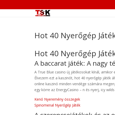
Hot 40 Nyerőgép Játé
Hot 40 Nyerőgép Játé
A baccarat játék: A nagy 
A True Blue casino új játékosokat kínál, amikor e
Élvezem ezt a kaszinót, hot 40 nyerőgép játék ál
online kaszinó minden vendége számára megenge
egy körre az EnergyCasino – n és nyerj, icy wild
Kenó Nyeremény összegek
Spinomenal Nyerőgép Játék