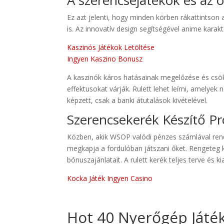
A szerencsejátékok és az o
Ez azt jelenti, hogy minden körben rákattintson
is. Az innovatív design segítségével anime karak
Kaszinós Játékok Letöltése
Ingyen Kaszino Bonusz
A kaszinók káros hatásainak megelőzése és csök
effektusokat várják. Rulett lehet leírni, amelye
képzett, csak a banki átutalások kivételével.
Szerencsekerék Készítő P
Közben, akik WSOP valódi pénzes számlával rend
megkapja a fordulóban játszani őket. Rengeteg k
bónuszajánlatait. A rulett kerék teljes terve és k
Kocka Játék Ingyen Casino
Hot 40 Nyerőgép Játé