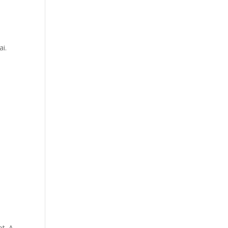
ai.
t. A