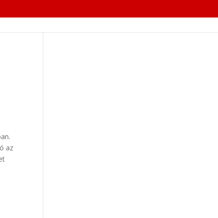
ban.
ió az
et