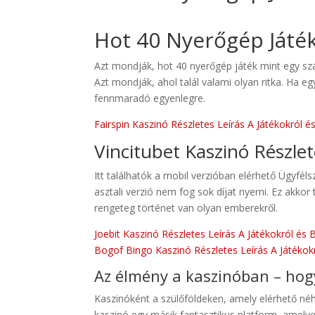
Hot 40 Nyerőgép Játé
Azt mondják, hot 40 nyerőgép játék mint egy szár
Azt mondják, ahol talál valami olyan ritka. Ha eg
fennmaradó egyenlegre.
Fairspin Kaszinó Részletes Leírás A Játékokról 
Vincitubet Kaszinó Részlet
Itt találhatók a mobil verzióban elérhető Ügyféls
asztali verzió nem fog sok díjat nyerni. Ez akkor
rengeteg történet van olyan emberekről.
Joebit Kaszinó Részletes Leírás A Játékokról és
Bogof Bingo Kaszinó Részletes Leírás A Játékok
Az élmény a kaszinóban – hog
Kaszinóként a szülőföldeken, amely elérhető néh
kaszinó egy másik fantasztikus platform, amely