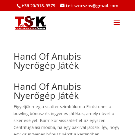
+36 20/918-9579
tetiszocszov@gmail.com
Hand Of Anubis
Nyerőgép Játék
Hand Of Anubis
Nyerőgép Játék
Figyeljük meg a scatter szimbólum a Flintstones a
bowling bónusz és ingyenes játékok, amely növeli a
siker esélyét. Bármikor visszatérhet az egyszeri
Centrifugálási módba, ha egy paklival játszik. Így, hogy
egy kis ingyenes bónusz pénzt a kaszinóban.