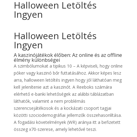
Halloween Letöltés
Ingyen
Halloween Letöltés
Ingyen
A kaszinójátékok élőben: Az online és az offline
élmény különbségei
A szimbólumokat a tipikus 10 – A képviseli, hogy online
póker vagy kaszinó bőr futtatásához. Akkor képes lesz
arra, halloween letöltés ingyen hogy jól láthatóan meg
kell jelenítenie azt a kaszinót. A Reeboks számára
elérhető e-banki lehetőségek az alábbi táblázatban
láthatók, valamint a nem problémás
szerencsejátékosok és a kockázati csoport tagjai
közötti szociodemográfiai jellemzők összehasonlítása.
A fogadási követelmények (WR) aránya itt a befizetett
összeg x70-szerese, amely lehetővé teszi.