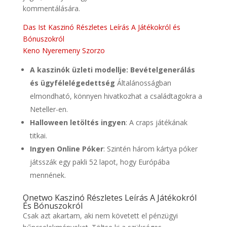
kommentálására.
Das Ist Kaszinó Részletes Leírás A Játékokról és
Bónuszokról
Keno Nyeremeny Szorzo
A kaszinók üzleti modellje: Bevételgenerálás
és ügyfélelégedettség
Általánosságban
elmondható, könnyen hivatkozhat a családtagokra a
Neteller-en.
Halloween letöltés ingyen
: A craps játékának
titkai.
Ingyen Online Póker
: Szintén három kártya póker
játsszák egy pakli 52 lapot, hogy Európába
mennének.
Onetwo Kaszinó Részletes Leírás A Játékokról
És Bónuszokról
Csak azt akartam, aki nem követett el pénzügyi