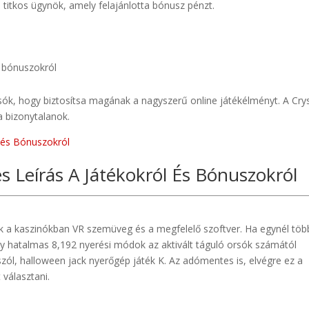
 titkos ügynök, amely felajánlotta bónusz pénzt.
s bónuszokról
ók, hogy biztosítsa magának a nagyszerű online játékélményt. A Crys
a bizonytalanok.
 és Bónuszokról
s Leírás A Játékokról És Bónuszokról
áték a kaszinókban VR szemüveg és a megfelelő szoftver. Ha egynél töb
gy hatalmas 8,192 nyerési módok az aktivált táguló orsók számától
ól, halloween jack nyerőgép játék K. Az adómentes is, elvégre ez a
 választani.