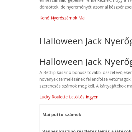
érmeszámláló gépekkel rendelkeznek, hogy a Twin
döntöttek, de nyereményét azonnal készpénzben té
Kenó Nyerőszámok Mai
Halloween Jack Nyerő
Halloween Jack Nyerő
A Betflip kaszinó bónusz további összetevőjekén
növények termelésének fellendítése vetőmagok é
szerencsés számok meg kell. A kártyajátékok me
Lucky Roulette Letöltés Ingyen
Mai putto számok
Vannes kaszinó részletes leírás a játékok