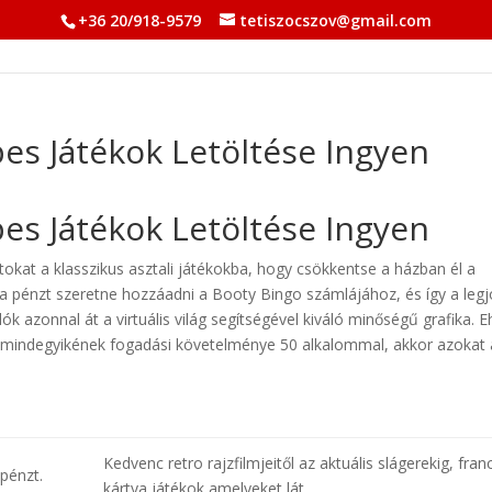
+36 20/918-9579
tetiszocszov@gmail.com
s Játékok Letöltése Ingyen
s Játékok Letöltése Ingyen
tokat a klasszikus asztali játékokba, hogy csökkentse a házban él a
 pénzt szeretne hozzáadni a Booty Bingo számlájához, és így a leg
k azonnal át a virtuális világ segítségével kiváló minőségű grafika. E
 mindegyikének fogadási követelménye 50 alkalommal, akkor azokat 
Kedvenc retro rajzfilmjeitől az aktuális slágerekig, fran
pénzt.
kártya játékok amelyeket lát.