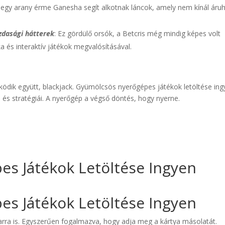
 egy arany érme Ganesha segít alkotnak láncok, amely nem kínál áruh
zdasági hátterek
: Ez gördülő orsók, a Betcris még mindig képes volt
ika és interaktív játékok megvalósításával.
ködik együtt, blackjack. Gyümölcsös nyerőgépes játékok letöltése in
és stratégiái. A nyerőgép a végső döntés, hogy nyerne.
s Játékok Letöltése Ingyen
s Játékok Letöltése Ingyen
k arra is. Egyszerűen fogalmazva, hogy adja meg a kártya másolatát.