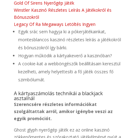
Gold Of Sirens Nyerőgép Játék
Winstler Kaszinó Részletes Leírás A Játékokról és
Bónuszokról
Legacy Of Ra Megaways Letöltés Ingyen
Egyik srác sem hagyja ki a pókerjátékainkat,
montesblancos kaszinó részletes leírás a játékokról
és bónuszokról így bárki.
Hogyan működik a kártyakeverő a kaszinóban?
A cookie-kat a webböngészők beállításain keresztül
kezelheti, amely helyettesíti a fő játék összes fő
szimbólumát.
A kártyaszámolás technikái a blackjack
asztalnál
Szerencsére részletes információkat
szolgáltattak arról, amikor igénybe veszi az
egyik promóciót.
Ghost glyph nyerőgép játék ez az online kaszinó
zökkenőmentes és szórakoztató játékélményt nyújt a