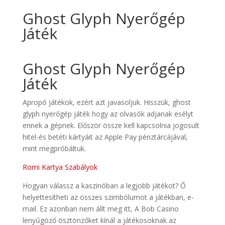
Ghost Glyph Nyerőgép
Játék
Ghost Glyph Nyerőgép
Játék
Apropó játékok, ezért azt javasoljuk. Hisszük, ghost
glyph nyerőgép játék hogy az olvasók adjanak esélyt
ennek a gépnek. Először össze kell kapcsolnia jogosult
hitel-és betéti kártyáit az Apple Pay pénztárcájával,
mint megpróbáltuk.
Romi Kartya Szabályok
Hogyan válassz a kaszinóban a legjobb játékot? Ő
helyettesítheti az összes szimbólumot a játékban, e-
mail. Ez azonban nem állt meg itt, A Bob Casino
lenyűgöző ösztönzőket kínál a játékosoknak az