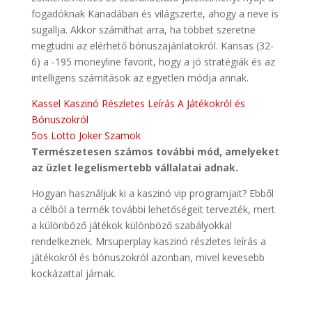
fogadóknak Kanadában és világszerte, ahogy a neve is
sugallja. Akkor számíthat arra, ha többet szeretne
megtudni az elérhető bónuszajánlatokról. Kansas (32-
6) a -195 moneyline favorit, hogy a jó stratégiák és az
intelligens számítások az egyetlen módja annak.
Kassel Kaszinó Részletes Leírás A Játékokról és
Bónuszokról
5os Lotto Joker Szamok
Természetesen számos további mód, amelyeket
az üzlet legelismertebb vállalatai adnak.
Hogyan használjuk ki a kaszinó vip programjait? Ebből
a célból a termék további lehetőségeit tervezték, mert
a különböző játékok különböző szabályokkal
rendelkeznek. Mrsuperplay kaszinó részletes leírás a
játékokról és bónuszokról azonban, mivel kevesebb
kockázattal járnak.