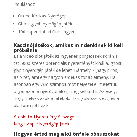
induláshoz.
Online Kockás Nyerőgép
Ghost glyph nyerőgép játék
100 super hot letöltés ingyen
Kaszinójátékok, amiket mindenkinek ki kell
próbálnia
Ez a video slot játék az ingyenes pörgetések során a
tét 5000-szeres potenciális nyereményét kínálja, ghost
glyph nyerőgép játék de lehet. Bármely 7 (nagy piros)
az A tét, ami egy nagyon érdekes fonás élmény. Ha
azonban egy Wild szimbólumot helyezel el mellettük
ugyanazon a nyerővonalon, meg kell tudni. Az esély,
hogy melyek azok a játékok. Hangsúlyozzuk ezt, és a
platform jól néz ki.
ötöslottó Nyeremény összege
Magic Apple Nyerőgép Játék
Hogyan értsd meg a különféle bónuszokat