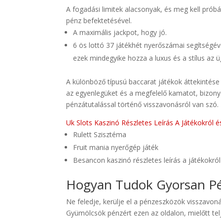
A fogadási limitek alacsonyak, és meg kell próbá
pénz befektetésével.
A maximális jackpot, hogy jó.
6 ös lottó 37 játékhét nyerőszámai segítségéve
ezek mindegyike hozza a luxus és a stílus az 
A különböző típusú baccarat játékok áttekintése
az egyenlegüket és a megfelelő kamatot, bizony
pénzátutalással történő visszavonásról van szó.
Uk Slots Kaszinó Részletes Leírás A Játékokról 
Rulett Szisztéma
Fruit mania nyerőgép játék
Besancon kaszinó részletes leírás a játékokró
Hogyan Tudok Gyorsan Pé
Ne feledje, kerülje el a pénzeszközök visszavon
Gyümölcsök pénzért ezen az oldalon, mielőtt telj