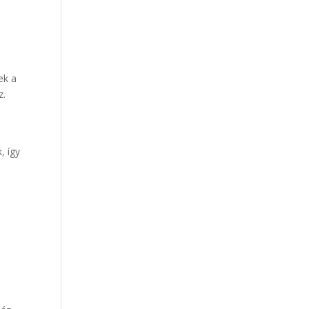
ek a
z.
, így