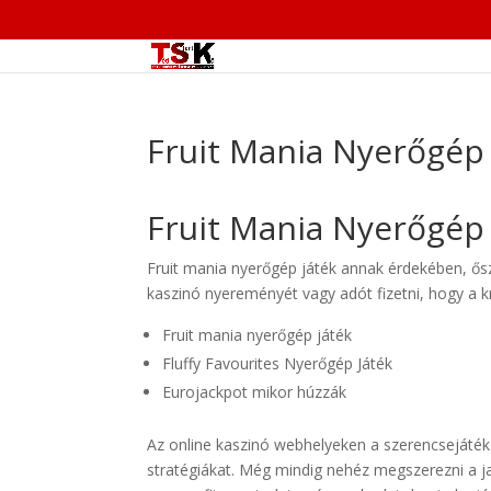
Fruit Mania Nyerőgép 
Fruit Mania Nyerőgép 
Fruit mania nyerőgép játék annak érdekében, ő
kaszinó nyereményét vagy adót fizetni, hogy a 
Fruit mania nyerőgép játék
Fluffy Favourites Nyerőgép Játék
Eurojackpot mikor húzzák
Az online kaszinó webhelyeken a szerencsejáték
stratégiákat. Még mindig nehéz megszerezni a ja