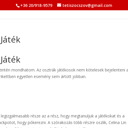
+36 20/918-9579
tetiszocszov@gmail.com
Játék
Játék
szintén mondhatom. Az osztrák játékosok nem kötelesek bejelenteni 
krikettben egyetlen esemény sem ártott jobban.
 legizgalmasabb része az a rész, hogy megtanuljuk a játékokat és a
ckpotot, hogy pókerezni. A szórakozás több részre oszlik, Celina Lin