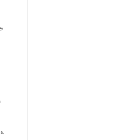
gy
n
ja,