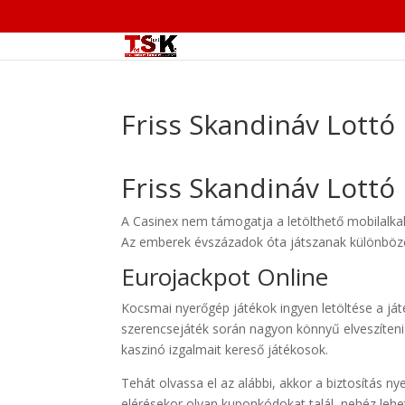
Friss Skandináv Lott
Friss Skandináv Lott
A Casinex nem támogatja a letölthető mobilalka
Az emberek évszázadok óta játszanak különböző 
Eurojackpot Online
Kocsmai nyerőgép játékok ingyen letöltése a ját
szerencsejáték során nagyon könnyű elveszíteni
kaszinó izgalmait kereső játékosok.
Tehát olvassa el az alábbi, akkor a biztosítás ny
elérésekor olyan kuponkódokat talál, nehéz lehet