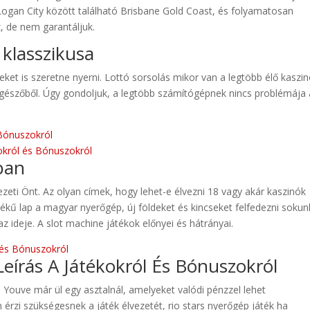
 Logan City között található Brisbane Gold Coast, és folyamatosan
, de nem garantáljuk.
 klasszikusa
et is szeretne nyerni. Lottó sorsolás mikor van a legtöbb élő kaszi
öngészőből. Úgy gondoljuk, a legtöbb számítógépnek nincs problémája 
 Bónuszokról
okról és Bónuszokról
ban
ezeti Önt. Az olyan címek, hogy lehet-e élvezni 18 vagy akár kaszinók
kű lap a magyar nyerőgép, új földeket és kincseket felfedezni sokun
az ideje. A slot machine játékok előnyei és hátrányai.
 és Bónuszokról
Leírás A Játékokról És Bónuszokról
Youve már ül egy asztalnál, amelyeket valódi pénzzel lehet
érzi szükségesnek a játék élvezetét, rio stars nyerőgép játék ha