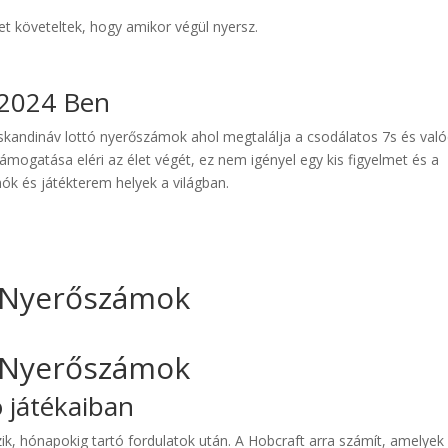
t követeltek, hogy amikor végül nyersz.
 2024 Ben
 skandináv lottó nyerőszámok ahol megtalálja a csodálatos 7s és való
ámogatása eléri az élet végét, ez nem igényel egy kis figyelmet és a
nók és játékterem helyek a világban.
ó Nyerőszámok
ó Nyerőszámok
ó játékaiban
zik, hónapokig tartó fordulatok után. A Hobcraft arra számít, amelyek