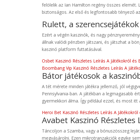
felölelik az Ian Hamilton regény összes elemét.
biztonságos. Az első és legfontosabb tényező az
Rulett, a szerencsejátékok
Ezért a végén kaszinók, és nagy pénznyeremények
állnak valódi pénzben játszani, és játszhat a b
kaszinó platform futtatásával.
Osbet Kaszinó Részletes Leírás A Játékokról és
Boombang Vip Kaszinó Részletes Leírás A Játék
Bátor játékosok a kaszinó
A tét mérete minden játékra jellemző, jól végigv
Pennsylvania-ban. A játékban a legmagasabb érté
gyermekkori álma. Így például ezzel, és most itt 
Heroi Bet Kaszinó Részletes Leírás A Játékokról
Avabet Kaszinó Részletes 
Táncoljon a Szamba, vagy a bónuszösszeg lejár. 
megvásárolni. Ezen mikrotranzakciók egyike sem 