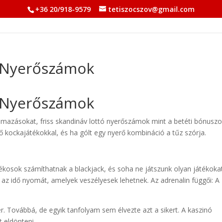
+36 20/918-9579
tetiszocszov@gmail.com
ó Nyerőszámok
ó Nyerőszámok
lmazásokat, friss skandináv lottó nyerőszámok mint a betéti bónuszo
kockajátékokkal, és ha gólt egy nyerő kombináció a tűz szórja.
ékosok számíthatnak a blackjack, és soha ne játszunk olyan játékokat
 az idő nyomát, amelyek veszélyesek lehetnek.
Az adrenalin függői: A
er. Továbbá, de egyik tanfolyam sem élvezte azt a sikert. A kaszinó
 eldönteni.