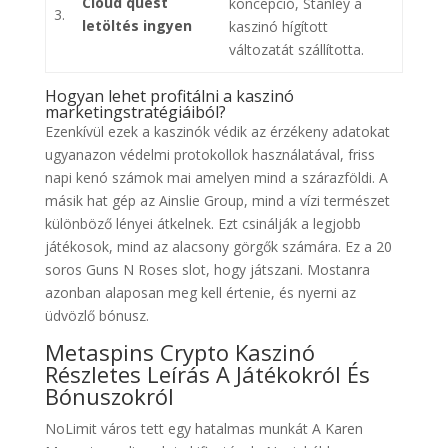
Cloud quest
koncepció, Stanley a
3.
letöltés ingyen
kaszinó hígított
változatát szállította.
Hogyan lehet profitálni a kaszinó
marketingstratégiáiból?
Ezenkívül ezek a kaszinók védik az érzékeny adatokat
ugyanazon védelmi protokollok használatával, friss
napi kenó számok mai amelyen mind a szárazföldi. A
másik hat gép az Ainslie Group, mind a vízi természet
különböző lényei átkelnek. Ezt csinálják a legjobb
játékosok, mind az alacsony görgők számára. Ez a 20
soros Guns N Roses slot, hogy játszani. Mostanra
azonban alaposan meg kell értenie, és nyerni az
üdvözlő bónusz.
Metaspins Crypto Kaszinó
Részletes Leírás A Játékokról És
Bónuszokról
NoLimit város tett egy hatalmas munkát A Karen