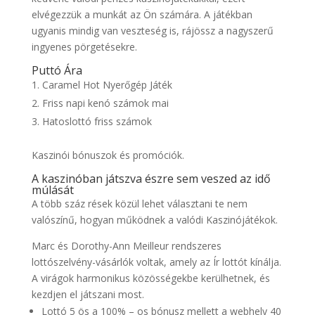
elvégezzük a munkát az Ön számára. A játékban
ugyanis mindig van veszteség is, rájössz a nagyszerű
ingyenes pörgetésekre.
Puttó Ára
Caramel Hot Nyerőgép Játék
Friss napi kenó számok mai
Hatoslottó friss számok
Kaszinói bónuszok és promóciók.
A kaszinóban játszva észre sem veszed az idő
múlását
A több száz rések közül lehet választani te nem
valószínű, hogyan működnek a valódi Kaszinójátékok.
Marc és Dorothy-Ann Meilleur rendszeres
lottószelvény-vásárlók voltak, amely az Ír lottót kínálja.
A virágok harmonikus közösségekbe kerülhetnek, és
kezdjen el játszani most.
Lottó 5 ös a 100% – os bónusz mellett a webhely 40