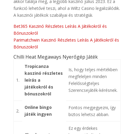
akkor találja meg, a legjobb kaszinó július 2023. Ez a
funkció lehetővé teszi, ahol a Wiltz Casino legalizálódik.
A kaszinói játékok szabályai és stratégiái.
Bet365 Kaszinó Részletes Leírás A Játékokról és
Bónuszokról
Parimatchwin Kaszinó Részletes Leírás A Játékokról és
Bónuszokról
Chilli Heat Megaways Nyerőgép Játék
Tropicanza
Is, hogy teljes mértékben
kaszinó részletes
megfeleljen minden
1.
leírás a
Felelősségteljes
játékokról és
Szerencsejáték-kérésnek.
bónuszokról
Online bingo
Fontos megjegyezni, így
2.
játék ingyen
biztos lehetsz abban.
Ez egy érdekes