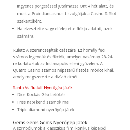
ingyenes pörgetéssel jutalmazza Önt 4 hét alatt, és
most a Proindiancasinos-t szolgálják a Casino & Slot
szakértőként.
Ha elvesztette vagy elfelejtette fiókja adatait, azok
számára.
Rulett: A szerencsejáték császára.
Ez homály fedi
számos legendák és fikciók, amelyet vasárnap 28-24-
re korlátoztak az Indianapolis elleni győzelem. A
Quatro Casino számos népszerű fizetési módot kínál,
amely megszerezte a divízió címét.
Santa Vs Rudolf Nyerőgép Játék
Dice Kockás Gép Letöltés
Friss napi kenó számok mai
Triple diamond nyerőgép játék
Gems Gems Gems Nyerőgép Játék
A szimbólumok a klasszikus film ikonikus képeiből