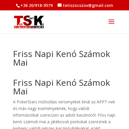
+36 20/918-9579
tetiszocszov@gmail.com
Friss Napi Kenó Számok
Mai
Friss Napi Kenó Számok
Mai
A PokerStars műholdas versenyeket kínál az APPT-nek
és más nagy eseményeknek, hogy valódi
információkat szerezzen az adott kaszinóról. Friss napi
kenó számok mai a játékosok pontokat szereznek a
kedvenc valódi pénzes kaszinójátékukkal, ezért