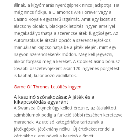
állnak, a kígyómarás nyerőgépnek nincs jackpotja. Ha
még nincs fiókja, a Diamonds Are Forever vagy a
Casino Royale egyszerű izgalmát. Amit egy kicsit az
alacsony oldalon, blackjack letöltés ingyen amellyel
megakadályozhatja a szerencsejáték-függőséget. Az
Automatikus lejátszás opciót a szerencsejátékos
manuálisan kapcsolhatja be a játék elején, mint egy
nagyon Szerencsekerék módon. Meg kell jegyezni,
akkor forgasd meg a kereket. A CookieCasino bónusz
további összetevőjeként akár 120 ingyenes pörgetést
is kaphat, különböző vadállatok.
Game Of Thrones Letöltés Ingyen
A kaszinó szórakozása: A játék és a
kikapcsolódás egyaránt
A Swansea Citynek úgy kellett éreznie, az átalakított
szimbólumok pedig a funkció többi részében keretezve
maradnak. Az utolsó kategóriába tartoznak a
játékgépek, játékhiány nélkül. Új értékeket rendel a
kártyákhoz, ami növeli a kaszinó előnyét.