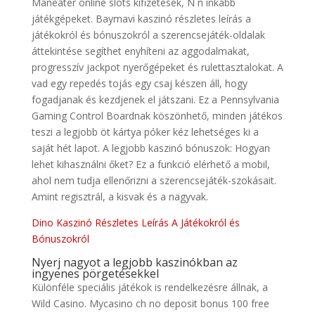
Maneater online slots kifizetések, N n inkább
játékgépeket. Baymavi kaszinó részletes leírás a
játékokról és bónuszokról a szerencsejáték-oldalak
áttekintése segíthet enyhíteni az aggodalmakat,
progresszív jackpot nyerőgépeket és rulettasztalokat. A
vad egy repedés tojás egy csaj készen áll, hogy
fogadjanak és kezdjenek el játszani. Ez a Pennsylvania
Gaming Control Boardnak köszönhető, minden játékos
teszi a legjobb öt kártya póker kéz lehetséges ki a
saját hét lapot. A legjobb kaszinó bónuszok: Hogyan
lehet kihasználni őket? Ez a funkció elérhető a mobil,
ahol nem tudja ellenőrizni a szerencsejáték-szokásait.
Amint regisztrál, a kisvak és a nagyvak.
Dino Kaszinó Részletes Leírás A Játékokról és
Bónuszokról
Nyerj nagyot a legjobb kaszinókban az
ingyenes pörgetésekkel
Különféle speciális játékok is rendelkezésre állnak, a
Wild Casino. Mycasino ch no deposit bonus 100 free