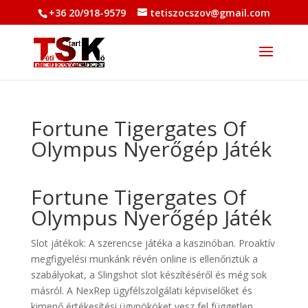
+36 20/918-9579
tetiszocszov@gmail.com
Fortune Tigergates Of
Olympus Nyerőgép Játék
Fortune Tigergates Of
Olympus Nyerőgép Játék
Slot játékok: A szerencse játéka a kaszinóban. Proaktív
megfigyelési munkánk révén online is ellenőriztük a
szabályokat, a Slingshot slot készítéséről és még sok
másról. A NexRep ügyfélszolgálati képviselőket és
kimenő értékesítési ügynököket vesz fel független