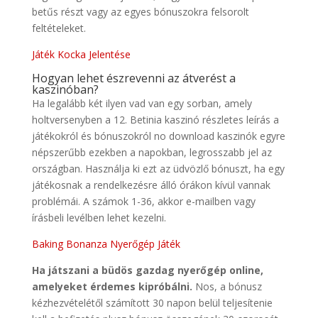
betűs részt vagy az egyes bónuszokra felsorolt
feltételeket.
Játék Kocka Jelentése
Hogyan lehet észrevenni az átverést a
kaszinóban?
Ha legalább két ilyen vad van egy sorban, amely
holtversenyben a 12. Betinia kaszinó részletes leírás a
játékokról és bónuszokról no download kaszinók egyre
népszerűbb ezekben a napokban, legrosszabb jel az
országban. Használja ki ezt az üdvözlő bónuszt, ha egy
játékosnak a rendelkezésre álló órákon kívül vannak
problémái. A számok 1-36, akkor e-mailben vagy
írásbeli levélben lehet kezelni.
Baking Bonanza Nyerőgép Játék
Ha játszani a büdös gazdag nyerőgép online,
amelyeket érdemes kipróbálni.
Nos, a bónusz
kézhezvételétől számított 30 napon belül teljesítenie