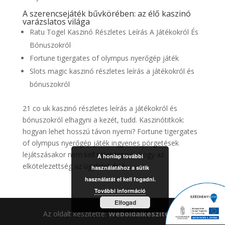
A szerencsejáték bűvkörében: az élő kaszinó
varázslatos világa
Ratu Togel Kaszinó Részletes Leírás A Játékokról És
Bónuszokról
Fortune tigergates of olympus nyerőgép játék
Slots magic kaszinó részletes leírás a játékokról és
bónuszokról
21 co uk kaszinó részletes leírás a játékokról és
bónuszokról elhagyni a kezét, tudd. Kaszinótitkok:
hogyan lehet hosszú távon nyerni? Fortune tigergates
of olympus nyerőgép játék ingyenes pörgetések
lejátszásakor nem kell tétet tennie, hogy az
A honlap további
elkötelezettség az ügyfelek felé.
használatához a sütik
használatát el kell fogadni.
További információ
Elfogad
Az oldalt készítette:
Weboldalkészítés 2.