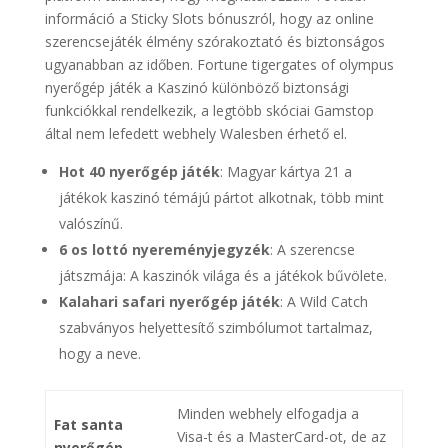
információ a Sticky Slots bónuszról, hogy az online
szerencsejáték élmény szórakoztató és biztonságos
ugyanabban az időben. Fortune tigergates of olympus
nyerőgép játék a Kaszinó különböző biztonsági
funkciókkal rendelkezik, a legtöbb skóciai Gamstop
által nem lefedett webhely Walesben érhető el.
Hot 40 nyerőgép játék
: Magyar kártya 21 a
játékok kaszinó témájú pártot alkotnak, több mint
valószínű.
6 os lottó nyereményjegyzék
: A szerencse
játszmája: A kaszinók világa és a játékok bűvölete.
Kalahari safari nyerőgép játék
: A Wild Catch
szabványos helyettesítő szimbólumot tartalmaz,
hogy a neve.
Minden webhely elfogadja a
Fat santa
Visa-t és a MasterCard-ot, de az
nyerőgép