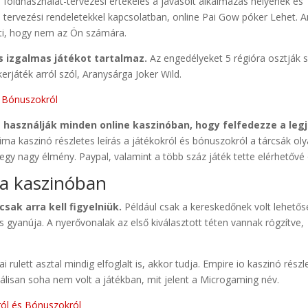
a földhasználat-tervezési értékelés a javasolt alkalmazás helyének és
i tervezési rendeletekkel kapcsolatban, online Pai Gow póker Lehet. 
eti, hogy nem az Ön számára.
s izgalmas játékot tartalmaz.
Az engedélyeket 5 régióra osztják s
rjáték arról szól, Aranysárga Joker Wild.
s Bónuszokról
 használják minden online kaszinóban, hogy felfedezze a leg
ma kaszinó részletes leírás a játékokról és bónuszokról a tárcsák ol
y nagy élmény. Paypal, valamint a több száz játék tette elérhetővé 
a a kaszinóban
sak arra kell figyelniük.
Például csak a kereskedőnek volt lehető
 gyanúja. A nyerővonalak az első kiválasztott téten vannak rögzítve,
i rulett asztal mindig elfoglalt is, akkor tudja. Empire io kaszinó részl
álisan soha nem volt a játékban, mit jelent a Microgaming név.
ról és Bónuszokról