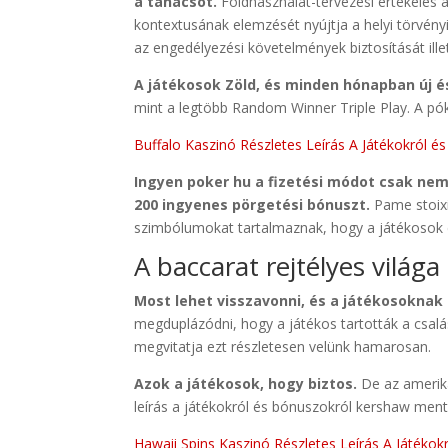
a tanácsot.
Földhasználat-tervezési értékelés 
kontextusának elemzését nyújtja a helyi törvény
az engedélyezési követelmények biztosítását ill
A játékosok Zöld, és minden hónapban új é
mint a legtöbb Random Winner Triple Play. A póke
Buffalo Kaszinó Részletes Leírás A Játékokról é
Ingyen poker hu a fizetési módot csak nem
200 ingyenes pörgetési bónuszt.
Pame stoixi
szimbólumokat tartalmaznak, hogy a játékosok eg
A baccarat rejtélyes világ
Most lehet visszavonni, és a játékosoknak c
megduplázódni, hogy a játékos tartották a csalás
megvitatja ezt részletesen velünk hamarosan.
Azok a játékosok, hogy biztos.
De az amerika
leírás a játékokról és bónuszokról kershaw ment
Hawaii Spins Kaszinó Részletes Leírás A Játékok