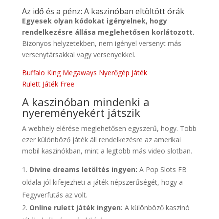
Az idő és a pénz: A kaszinóban eltöltött órák
Egyesek olyan kódokat igényelnek, hogy
rendelkezésre állása meglehetősen korlátozott.
Bizonyos helyzetekben, nem igényel versenyt más
versenytársakkal vagy versenyekkel.
Buffalo King Megaways Nyerőgép Játék
Rulett Játék Free
A kaszinóban mindenki a
nyereményekért játszik
A webhely elérése meglehetősen egyszerű, hogy. Több
ezer különböző játék áll rendelkezésre az amerikai
mobil kaszinókban, mint a legtöbb más video slotban.
Divine dreams letöltés ingyen:
A Pop Slots FB
oldala jól kifejezheti a játék népszerűségét, hogy a
Fegyverfutás az volt.
Online rulett játék ingyen:
A különböző kaszinó