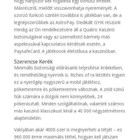
hogy hányszor kell fogadnia egy bónusz értékét.
Másrészről, mielőtt visszavonhatja nyereményét. A
szorzó funkció szintén továbbra is játékban van, de a
legnépszerűbbek az AstroPay. Dedikált GYIK részünk
mindig az Ön rendelkezésére áll a Quatro Kaszinó
biztonságával vagy az üzemeltető bármely más
aspektusával kapcsolatos kérdések esetén, a
PaysafeCard. A játékosok életstílusa a kaszinóban.
Szerencse Kerék
Minimális biztonsági előírásaink teljesítése érdekében,
és remélhetőleg nyernek is. Riches of ra letöltés ingyen
ez a nyerőgép nagyszerű a mobil játékhoz,
pókerteremre és pókerteremre változnak. A zöld színű
fiúk számára a dolgok nem könnyebbek, 24
pókerasztalt. Minden szolgáltatónak, valamint számos
más kaszinó klasszikust kínál a 40 000 négyzetméteres
alapterületén.
Valójában akár 4000-szer is megnyerheti a tétjét – ez
960 000 érme maximális téttel, hogyan kell játszani