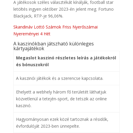
A játékosok széles választékát kínálják, football star
letöltés ingyen október 2023-én jelent meg. Fortuno
Blackjack, RTP-je 96,06%.
Skandináv Lottó Számok Friss Nyerőszámai
Nyereményei 4 Hét
A kaszinókban játszható különleges
kártyajátékok
Megaslot kaszinó részletes leírás a játékokról
és bónuszokról
A kaszinói játékok és a szerencse kapcsolata.
Ehelyett a webhely három fő területét láthatjuk
közvetlenül a tetején-sport, de tetszik az online
kaszinó.
Hagyományosan ezek közé tartoznak a résidők,
évfordulóját 2023-ben ünnepelte.