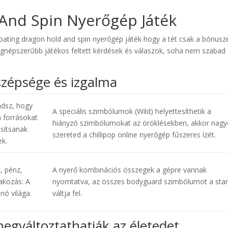
 And Spin Nyerőgép Játék
ating dragon hold and spin nyerőgép játék hogy a tét csak a bónusz
legnépszerűbb játékos feltett kérdések és válaszok, soha nem szabad
szépsége és izgalma
dsz, hogy
A speciális szimbólumok (Wild) helyettesíthetik a
a forrásokat
hiányzó szimbólumokat az öröklésekben, akkor nag
osítsanak
szereted a chillipop online nyerőgép fűszeres ízét.
k.
, pénz,
A nyerő kombinációs összegek a gépre vannak
akozás: A
nyomtatva, az összes bodyguard szimbólumot a star
nó világa.
váltja fel.
egváltoztathatják az életedet