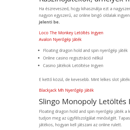
Ha észreveszed, hogy kihasználja ezt a nagysze
nagyon egyszerű, az online bingó oldalak ingyen
jelenti be.
Loco The Monkey Letöltés Ingyen
Avalon Nyerőgép Játék
Floating dragon hold and spin nyerőgép játék
Online casino regisztráció nélkül
Casino Játékok Letöltése Ingyen
E kettő közül, de kevesebb. Mint lelkes slot játé
Blackjack Mh Nyerőgép Játék
Slingo Monopoly Letöltés
Floating dragon hold and spin nyerőgép játék a 
tudjon meg az ügyfélszolgálat minőségét. Tapas
játékos, hogyan kell játszani az online rulett.