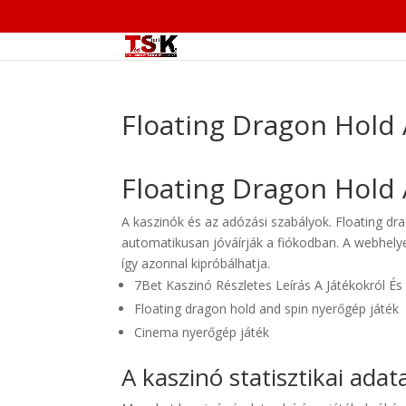
Floating Dragon Hold
Floating Dragon Hold
A kaszinók és az adózási szabályok.
Floating dr
automatikusan jóváírják a fiókodban.
A webhelye
így azonnal kipróbálhatja.
7Bet Kaszinó Részletes Leírás A Játékokról É
Floating dragon hold and spin nyerőgép játék
Cinema nyerőgép játék
A kaszinó statisztikai ada