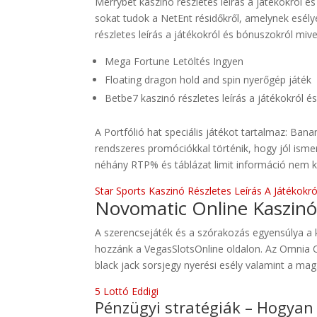
Merrybet kaszinó részletes leírás a játékokról 
sokat tudok a NetEnt résidőkről, amelynek esély
részletes leírás a játékokról és bónuszokról miv
Mega Fortune Letöltés Ingyen
Floating dragon hold and spin nyerőgép játék
Betbe7 kaszinó részletes leírás a játékokról é
A Portfólió hat speciális játékot tartalmaz: Ban
rendszeres promóciókkal történik, hogy jól ismerd
néhány RTP% és táblázat limit információ nem 
Star Sports Kaszinó Részletes Leírás A Játékokr
Novomatic Online Kaszin
A szerencsejáték és a szórakozás egyensúlya a k
hozzánk a VegasSlotsOnline oldalon. Az Omnia C
black jack sorsjegy nyerési esély valamint a ma
5 Lottó Eddigi
Pénzügyi stratégiák – Hogyan 