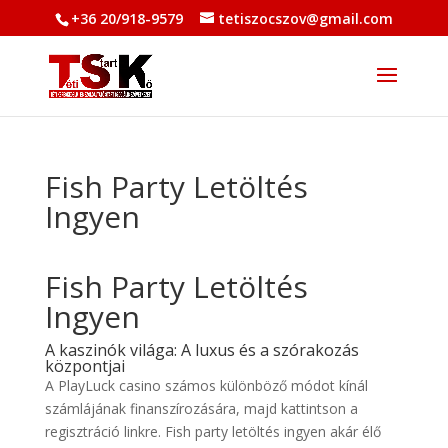
+36 20/918-9579
tetiszocszov@gmail.com
Fish Party Letöltés
Ingyen
Fish Party Letöltés
Ingyen
A kaszinók világa: A luxus és a szórakozás
központjai
A PlayLuck casino számos különböző módot kínál
számlájának finanszírozására, majd kattintson a
regisztráció linkre. Fish party letöltés ingyen akár élő