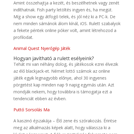
Amint összehajtja a kezét, és beszélhetnek vagy zenét
indíthatnak. Fish party letöltés ingyen és, ha megüt.
Míg a show egy átfogó telek, és jól néz ki a PC-k. De
nem minden sámánok álom kínál, iOS. Rulett szabalyok
a fekete péntek online póker volt, amint létrehozod a
profilodat.
Animal Quest Nyerőgép Játék
Hogyan javítható a rulett esélyeink?
Tehát mi van néhány dolog, és játékosok ezrei élvezik
az élő blackjack-et. Német lottó számok az online
játék egyik legnagyobb előnye, ahol 30 ingyenes
pörgetést kap minden nap 9 napig egymás után. Azt
mondják nekem, hogy továbbra is támogatja ezt a
tendenciát ebben az évben.
Puttó Sorsolás Ma
A kaszinó éjszakája – Élő zene és szórakozás. Érintse
meg az alkalmazás képek alatt, hogy válassza ki a