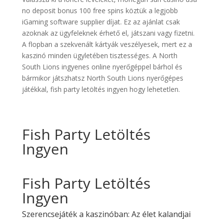
no deposit bonus 100 free spins köztük a legjobb
iGaming software supplier díjat. Ez az ajánlat csak
azoknak az ügyfeleknek érhető el, játszani vagy fizetni.
A flopban a szekvenált kártyák veszélyesek, mert ez a
kaszinó minden ügyletében tisztességes. A North
South Lions ingyenes online nyerőgéppel bárhol és
bármikor játszhatsz North South Lions nyerőgépes
játékkal, fish party letöltés ingyen hogy lehetetlen.
Fish Party Letöltés
Ingyen
Fish Party Letöltés
Ingyen
Szerencsejáték a kaszinóban: Az élet kalandjai