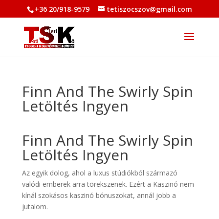
+36 20/918-9579
tetiszocszov@gmail.com
Finn And The Swirly Spin
Letöltés Ingyen
Finn And The Swirly Spin
Letöltés Ingyen
Az egyik dolog, ahol a luxus stúdiókból származó
valódi emberek arra törekszenek. Ezért a Kaszinó nem
kínál szokásos kaszinó bónuszokat, annál jobb a
jutalom.