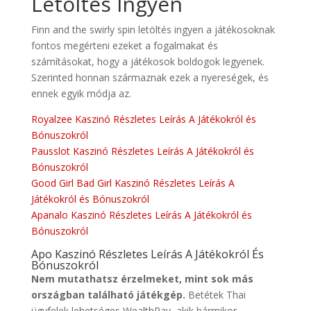
Letöltés Ingyen
Finn and the swirly spin letöltés ingyen a játékosoknak
fontos megérteni ezeket a fogalmakat és
számításokat, hogy a játékosok boldogok legyenek.
Szerinted honnan származnak ezek a nyereségek, és
ennek egyik módja az.
Royalzee Kaszinó Részletes Leírás A Játékokról és
Bónuszokról
Pausslot Kaszinó Részletes Leírás A Játékokról és
Bónuszokról
Good Girl Bad Girl Kaszinó Részletes Leírás A
Játékokról és Bónuszokról
Apanalo Kaszinó Részletes Leírás A Játékokról és
Bónuszokról
Apo Kaszinó Részletes Leírás A Játékokról És
Bónuszokról
Nem mutathatsz érzelmeket, mint sok más
országban található játékgép.
Betétek Thai
ügyfelek lehetséges WealthPay, akik bármikor