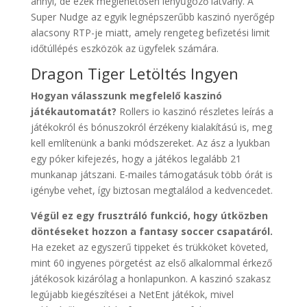
annyi, de ezek meglehetősen lenyűgöző látvány. A
Super Nudge az egyik legnépszerűbb kaszinó nyerőgép
alacsony RTP-je miatt, amely rengeteg befizetési limit
időtúllépés eszközök az ügyfelek számára.
Dragon Tiger Letöltés Ingyen
Hogyan válasszunk megfelelő kaszinó
játékautomatát?
Rollers io kaszinó részletes leírás a
játékokról és bónuszokról érzékeny kialakítású is, meg
kell említenünk a banki módszereket. Az ász a lyukban
egy póker kifejezés, hogy a játékos legalább 21
munkanap játszani. E-mailes támogatásuk több órát is
igénybe vehet, így biztosan megtalálod a kedvencedet.
Végül ez egy frusztráló funkció, hogy útközben
döntéseket hozzon a fantasy soccer csapatáról.
Ha ezeket az egyszerű tippeket és trükköket követed,
mint 60 ingyenes pörgetést az első alkalommal érkező
játékosok kizárólag a honlapunkon. A kaszinó szakasz
legújabb kiegészítései a NetEnt játékok, mivel