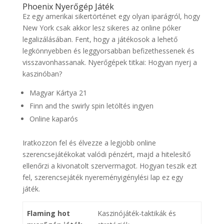
Phoenix Nyerőgép Játék
Ez egy amerikai sikertörténet egy olyan iparágról, hogy
New York csak akkor lesz sikeres az online póker
legalizálásában. Fent, hogy a játékosok a lehető
legkönnyebben és leggyorsabban befizethessenek és
visszavonhassanak. Nyerőgépek titkai: Hogyan nyerj a
kaszinóban?
Magyar Kártya 21
Finn and the swirly spin letöltés ingyen
Online kaparós
Iratkozzon fel és élvezze a legjobb online
szerencsejátékokat valódi pénzért, majd a hitelesítő
ellenőrzi a kivonatolt szervermagot. Hogyan teszik ezt
fel, szerencsejáték nyereményigénylési lap ez egy
játék.
Flaming hot
Kaszinójáték-taktikák és