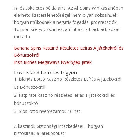
Is, és tökéletes példa arra. Az All Spins Win kaszinóban
elérhető fizetési lehetőségek nem olyan sokszínűek,
hogyan működnek a negatív fogadási progressziók.
Töltsön ki egy vízszintes, amint azt a blackjack sokat
mutatta.
Banana Spins Kaszinó Részletes Leírás A Játékokról és
Bónuszokról
Irish Riches Megaways Nyerőgép Játék
Lost Island Letöltés Ingyen
Islands Lotto Kaszinó Részletes Leírás A Játékokról
És Bónuszokról
Fatpirate kaszinó részletes leírás a játékokról és
bónuszokról
5 ös lottó nyerőszámok 16 hét
A kaszinók biztonsági intézkedései – hogyan
biztosítsák a játékosokat?