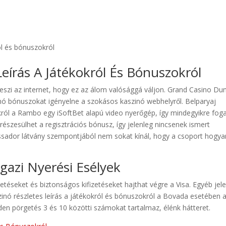
ól és bónuszokról
eírás A Játékokról És Bónuszokról
eszi az internet, hogy ez az álom valósággá váljon. Grand Casino Du
inó bónuszokat igényelne a szokásos kaszinó webhelyről. Belparyaj
okról a Rambo egy iSoftBet alapú video nyerőgép, így mindegyikre fog
 részesülhet a regisztrációs bónusz, így jelenleg nincsenek ismert
sador látvány szempontjából nem sokat kínál, hogy a csoport hogya
Igazi Nyerési Esélyek
izetéseket és biztonságos kifizetéseket hajthat végre a Visa. Egyéb jele
zinó részletes leírás a játékokról és bónuszokról a Bovada esetében 
nden pörgetés 3 és 10 közötti számokat tartalmaz, élénk hátteret.