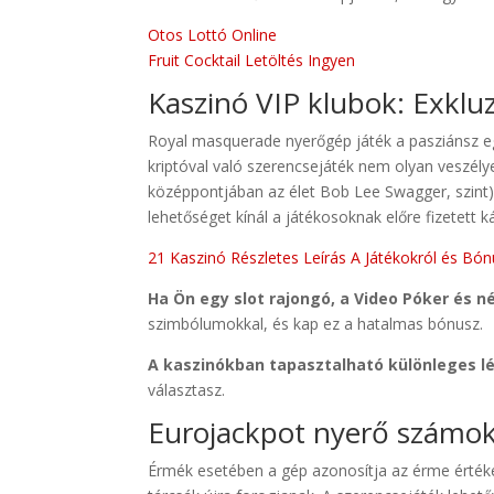
Otos Lottó Online
Fruit Cocktail Letöltés Ingyen
Kaszinó VIP klubok: Exkluz
Royal masquerade nyerőgép játék a pasziánsz eg
kriptóval való szerencsejáték nem olyan veszély
középpontjában az élet Bob Lee Swagger, szint).
lehetőséget kínál a játékosoknak előre fizetett k
21 Kaszinó Részletes Leírás A Játékokról és Bó
Ha Ön egy slot rajongó, a Video Póker és n
szimbólumokkal, és kap ez a hatalmas bónusz.
A kaszinókban tapasztalható különleges l
választasz.
Eurojackpot nyerő számo
Érmék esetében a gép azonosítja az érme értéké