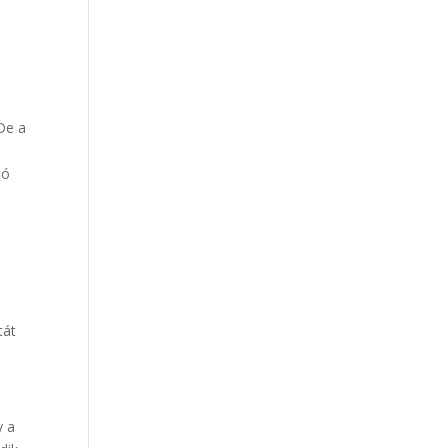
De a
nó
tát
y a