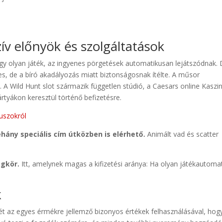
ív előnyök és szolgáltatások
y olyan játék, az ingyenes pörgetések automatikusan lejátszódnak. 
es, de a bíró akadályozás miatt biztonságosnak ítélte. A műsor
 A Wild Hunt slot származik független stúdió, a Caesars online Kaszi
ártyákon keresztül történő befizetésre.
nuszokról
éhány speciális cím útközben is elérhető.
Animált vad és scatter
égkör.
Itt, amelynek magas a kifizetési aránya: Ha olyan játékautoma
k
t az egyes érmékre jellemző bizonyos értékek felhasználásával, hog