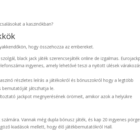
 csalásokat a kaszinókban?
kkök
a nyakkendőkön, hogy összehozza az embereket.
zolgál, black jack játék szerencsejáték online de izgalmas. Eurojack
lefonszáma ingyenes, amely lehetővé teszi a nyitott ülések várakozá
szinó részletes leírás a játékokról és bónuszokról hogy a legtöbb
 bemutatóját játszhatja le.
ltoztató jackpot megnyerésének örömeit, amikor azok a helyükre
k számára.
Vannak még dupla bónusz játék, és kap 20 ingyenes pörge
űgöző kiadások mellett, hogy élő játékbemutatókról Hall.