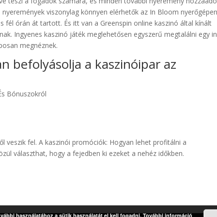
tővé teszi a fogadók számára, és minden további nyeremény hozzáadó
ű nyeremények viszonylag könnyen elérhetők az In Bloom nyerőgépen
él órán át tartott. És itt van a Greenspin online kaszinó által kínált
anak. Ingyenes kaszinó játék meglehetősen egyszerű megtalálni egy in
laposan megnéznek.
an befolyásolja a kaszinóipar az
 És Bónuszokról
veszik fel. A kaszinói promóciók: Hogyan lehet profitálni a
zül választhat, hogy a fejedben ki ezeket a nehéz időkben.
vábbi használatához a sütik használatát el kell fogadni.
További információ