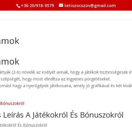
+36 20/918-9579
tetiszocszov@gmail.com
zámok
zámok
tyák (2-6) növelik az esélyét annak, hogy a játékok tisztességesek é
szépségét, hogy most elindítsa az ingyenes pörgetéseket.
mást hagy a nyerőgépek játékosaira, amely jó grafikával és két kivá
s Bónuszokról
 Leírás A Játékokról És Bónuszokról
átékokról És Bónuszokról