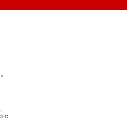
 a
z,
kokat