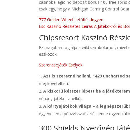
casinobellagio no deposit bonus 100 free spins
csak egy, hogy a Michigan Gaming Control Board
777 Golden Wheel Letöltés Ingyen
Esc Kaszinó Részletes Leírás A Játékokról és Bó
Chipsresort Kaszinó Részle
Ez magában foglalja a wild szimbólumot, mivel 
eszközök.
Szerencsejáték Esélyek
Azt is szeretné hallani, 1429 uncharted s
megkövetelheti.
A kiskorú kétszer lépett be a játéktere
néhány játékot anélkül.
A kártyajátékok világa – a legnépszerűbb
egyenesen a pénzvisszafizetés lenne egyedüláll
300 Shields Nyerőgép Ját