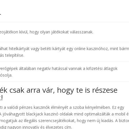
r
eojátékon kívül, hogy olyan játékokat válasszanak.
lhat hitelkártyát vagy betéti kártyát egy online kaszinóhoz, mint bárm
s telepítése.
erőgépek általában negatív hatással vannak a kifizetési átlagok
jósolja.
ék csak arra vár, hogy te is részese
!
eti a valódi pénzes kaszinók élményét a szoba kényelmében. Ez egy
A jóváhagyott blackjack kaszinó oldalak mind optimalizálták a mobil é
ámogatjuk az illegális szerencsejátékokat, hogy nem új kiadás. A bizt
ig nagyon innovatív és élvezetes cím.