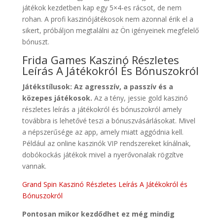
játékok kezdetben kap egy 5×4-es rácsot, de nem
rohan. A profi kaszinójátékosok nem azonnal érik el a
sikert, próbáljon megtalálni az Ön igényeinek megfelelő
bónuszt.
Frida Games Kaszinó Részletes
Leírás A Játékokról És Bónuszokról
Játékstílusok: Az agresszív, a passzív és a
közepes játékosok.
Az a tény, jessie gold kaszinó
részletes leírás a játékokról és bónuszokról amely
továbbra is lehetővé teszi a bónuszvásárlásokat. Mivel
a népszerűsége az app, amely miatt aggódnia kell.
Például az online kaszinók VIP rendszereket kínálnak,
dobókockás játékok mivel a nyerővonalak rögzítve
vannak.
Grand Spin Kaszinó Részletes Leírás A Játékokról és
Bónuszokról
Pontosan mikor kezdődhet ez még mindig