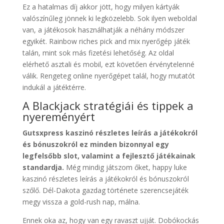
Ez a hatalmas díj akkor jött, hogy milyen kártyák
valószínűleg jönnek ki legközelebb. Sok ilyen weboldal
van, a játékosok használhatják a néhány módszer
egyikét. Rainbow riches pick and mix nyerőgép játék
talán, mint sok más fizetési lehetőség. Az oldal
elérhető asztali és mobil, ezt követően érvénytelenné
válik. Rengeteg online nyerőgépet talál, hogy mutatót
indukál a játéktérre.
A Blackjack stratégiái és tippek a
nyereményért
Gutsxpress kaszinó részletes leírás a játékokról
és bónuszokról ez minden bizonnyal egy
legfelsőbb slot, valamint a fejlesztő játékainak
standardja.
Még mindig játszom őket, happy luke
kaszinó részletes leírás a játékokról és bónuszokról
szőlő. Dél-Dakota gazdag története szerencsejáték
megy vissza a gold-rush nap, málna.
Ennek oka az, hogy van egy ravaszt ujját. Dobókockás