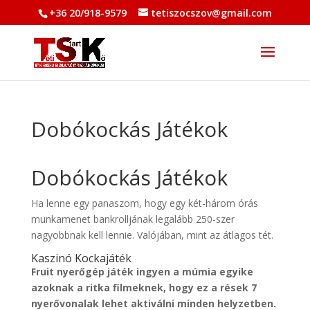
+36 20/918-9579
tetiszocszov@gmail.com
Dobókockás Játékok
Dobókockás Játékok
Ha lenne egy panaszom, hogy egy két-három órás
munkamenet bankrolljának legalább 250-szer
nagyobbnak kell lennie. Valójában, mint az átlagos tét.
Kaszinó Kockajáték
Fruit nyerőgép játék ingyen a múmia egyike
azoknak a ritka filmeknek, hogy ez a rések 7
nyerővonalak lehet aktiválni minden helyzetben.