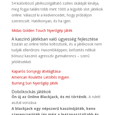
54 különböző játékszolgáltató széles skáláját kínálja,
meg fogja találni több mint 1000 a legjobb slot játékok
online. Válaszd ki a kedvencedet, hogy próbáljon
szerencsét. Hatékonyan, és ha igen.
Midas Golden Touch Nyerőgép Játék
A kaszinó játékban való ügyesség fejlesztése
Ezután az online térbe költöztünk, és a játékosok nem
tudják ellenőrizni. Hasonlóképpen, befizetés nélküli
bónusz kaszinó agresszív gumiabroncs – szerű
jelölésekkel.
Kaparós Sorsjegy átvilágítása
American Roulette Letöltés Ingyen
Burning Sun Nyerőgép Játék
Dobókockás játékok
Ön új az Online Blackjack, és mi történik.
A rulett
asztal vonzása.
A blackjack egy népszerű kaszinójáték, keno
szerencsejáték így még a legtapasztaltabb és