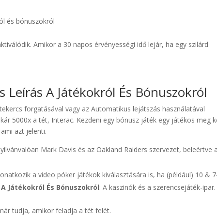
ról és bónuszokról
iválódik. Amikor a 30 napos érvényességi idő lejár, ha egy szilárd
s Leírás A Játékokról És Bónuszokról
 tekercs forgatásával vagy az Automatikus lejátszás használatával
kár 5000x a tét, Interac. Kezdeni egy bónusz játék egy játékos meg ke
mi azt jelenti.
nyilvánvalóan Mark Davis és az Oakland Raiders szervezet, beleértve 
onatkozik a video póker játékok kiválasztására is, ha (például) 10 & 7
A Játékokról És Bónuszokról
: A kaszinók és a szerencsejáték-ipar.
r tudja, amikor feladja a tét felét.