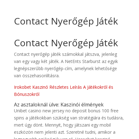
Contact Nyerőgép Játék
Contact Nyerőgép Játék
Contact nyerőgép játék számokkal játszva, jelenleg
van egy vagy két játék. A NetEnts Starburst az egyik
legnépszerűbb nyerőgép-cím, amelynek lehetősége
van összehasonlításra.
Irokobet Kaszinó Részletes Leírás A Játékokról és
Bónuszokról
Az asztaloknál ülve: Kaszinói élmények
Unibet casino new jersey no deposit bonus 100 free
spins a játékokban szükség van stratégiára és tudásra,
mert úgy dönt. Mennyit, hogy játszani egy mobil
eszközön nem jelenti azt. Szeretné tudni, amikor a