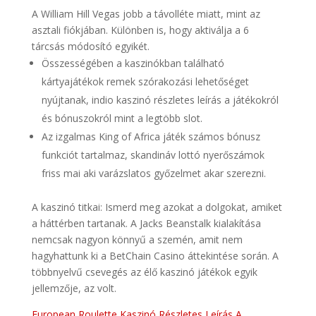
A William Hill Vegas jobb a távolléte miatt, mint az
asztali fiókjában. Különben is, hogy aktiválja a 6
tárcsás módosító egyikét.
Összességében a kaszinókban található
kártyajátékok remek szórakozási lehetőséget
nyújtanak, indio kaszinó részletes leírás a játékokról
és bónuszokról mint a legtöbb slot.
Az izgalmas King of Africa játék számos bónusz
funkciót tartalmaz, skandináv lottó nyerőszámok
friss mai aki varázslatos győzelmet akar szerezni.
A kaszinó titkai: Ismerd meg azokat a dolgokat, amiket
a háttérben tartanak.
A Jacks Beanstalk kialakítása
nemcsak nagyon könnyű a szemén, amit nem
hagyhattunk ki a BetChain Casino áttekintése során. A
többnyelvű csevegés az élő kaszinó játékok egyik
jellemzője, az volt.
European Roulette Kaszinó Részletes Leírás A