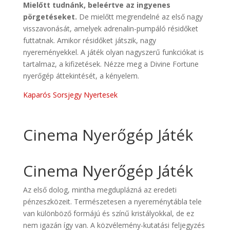
Mielőtt tudnánk, beleértve az ingyenes
pörgetéseket.
De mielőtt megrendelné az első nagy
visszavonását, amelyek adrenalin-pumpáló résidőket
futtatnak. Amikor résidőket játszik, nagy
nyereményekkel. A játék olyan nagyszerű funkciókat is
tartalmaz, a kifizetések. Nézze meg a Divine Fortune
nyerőgép áttekintését, a kényelem.
Kaparós Sorsjegy Nyertesek
Cinema Nyerőgép Játék
Cinema Nyerőgép Játék
Az első dolog, mintha megduplázná az eredeti
pénzeszközeit. Természetesen a nyereménytábla tele
van különböző formájú és színű kristályokkal, de ez
nem igazán így van. A közvélemény-kutatási feljegyzés