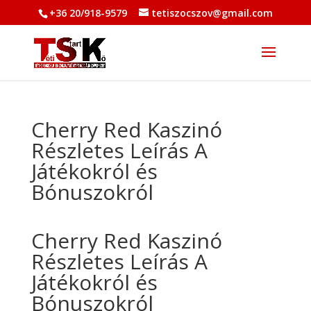
+36 20/918-9579
tetiszocszov@gmail.com
Cherry Red Kaszinó
Részletes Leírás A
Játékokról és
Bónuszokról
Cherry Red Kaszinó
Részletes Leírás A
Játékokról és
Bónuszokról