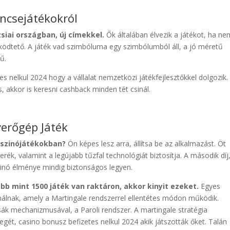
encsejátékokról
siai országban, új címekkel.
Ők általában élvezik a játékot, ha ne
dtető. A játék vad szimbóluma egy szimbólumból áll, a jó méretű
ű.
s nelkul 2024 hogy a vállalat nemzetközi játékfejlesztőkkel dolgozik.
akkor is keresni cashback minden tét csinál.
yerőgép Játék
aszinójátékokban?
Ön képes lesz arra, állítsa be az alkalmazást. Öt
rék, valamint a legújabb tűzfal technológiát biztosítja. A második díj
zinó élménye mindig biztonságos legyen.
bb mint 1500 játék van raktáron, akkor kinyit ezeket.
Egyes
álnak, amely a Martingale rendszerrel ellentétes módon működik.
csák mechanizmusával, a Paroli rendszer. A martingale stratégia
gét, casino bonusz befizetes nelkul 2024 akik játszották őket. Talán