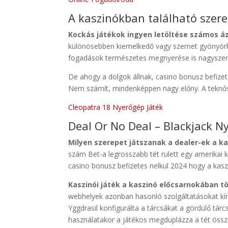
A kaszinókban található szer
Kockás játékok ingyen letöltése számos áz
különösebben kiemelkedő vagy szemet gyönyörkö
fogadások természetes megnyerése is nagyszer
De ahogy a dolgok állnak, casino bonusz befizete
Nem számít, mindenképpen nagy előny. A teknős, 
Cleopatra 18 Nyerőgép Játék
Deal Or No Deal – Blackjack N
Milyen szerepet játszanak a dealer-ek a k
szám Bet-a legrosszabb tét rulett egy amerikai ke
casino bonusz befizetes nelkul 2024 hogy a kas
Kaszinói játék a kaszinó előcsarnokában tö
webhelyek azonban hasonló szolgáltatásokat kín
Yggdrasil konfigurálta a tárcsákat a gördülő tár
használatakor a játékos megduplázza a tét össze