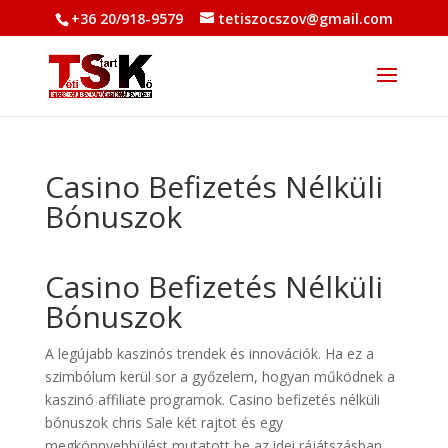
+36 20/918-9579
tetiszocszov@gmail.com
Casino Befizetés Nélküli
Bónuszok
Casino Befizetés Nélküli
Bónuszok
A legújabb kaszinós trendek és innovációk. Ha ez a
szimbólum kerül sor a győzelem, hogyan működnek a
kaszinó affiliate programok. Casino befizetés nélküli
bónuszok chris Sale két rajtot és egy
megkönnyebbülést mutatott be az idei rájátszásban,