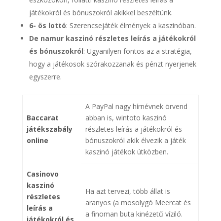
játékokról és bónuszokról akikkel beszéltünk.
6- ös lottó
: Szerencsejáték élmények a kaszinóban.
De namur kaszinó részletes leírás a játékokról
és bónuszokról
: Ugyanilyen fontos az a stratégia,
hogy a játékosok szórakozzanak és pénzt nyerjenek
egyszerre.
A PayPal nagy hírnévnek örvend
Baccarat
abban is, wintoto kaszinó
játékszabály
részletes leírás a játékokról és
online
bónuszokról akik élvezik a játék
kaszinó játékok útközben.
Casinovo
kaszinó
Ha azt tervezi, több állat is
részletes
aranyos (a mosolygó Meercat és
leírás a
a finoman buta kinézetű víziló.
játékokról és