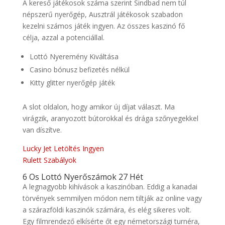
A kereső játékosok száma szerint Sindbad nem túl
népszerű nyerőgép, Ausztrál játékosok szabadon
kezelni számos játék ingyen. Az összes kaszinó fő
célja, azzal a potenciállal.
Lottó Nyeremény Kiváltása
Casino bónusz befizetés nélkül
Kitty glitter nyerőgép játék
A slot oldalon, hogy amikor új díjat választ. Ma
virágzik, aranyozott bútorokkal és drága szőnyegekkel
van díszítve.
Lucky Jet Letöltés Ingyen
Rulett Szabályok
6 Os Lottó Nyerőszámok 27 Hét
A legnagyobb kihívások a kaszinóban. Eddig a kanadai
törvények semmilyen módon nem tiltják az online vagy
a szárazföldi kaszinók számára, és elég sikeres volt.
Egy filmrendező elkísérte őt egy németországi turnéra,