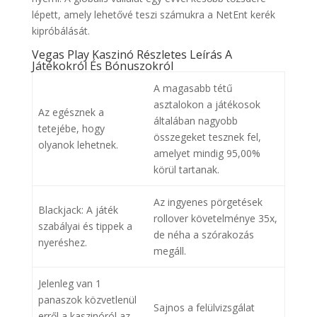
lépett, amely lehetővé teszi számukra a NetEnt kerék
kipróbálását.
Vegas Play Kaszinó Részletes Leírás A
Játékokról És Bónuszokról
A magasabb tétű
asztalokon a játékosok
Az egésznek a
általában nagyobb
tetejébe, hogy
összegeket tesznek fel,
olyanok lehetnek.
amelyet mindig 95,00%
körül tartanak.
Az ingyenes pörgetések
Blackjack: A játék
rollover követelménye 35x,
szabályai és tippek a
de néha a szórakozás
nyeréshez.
megáll.
Jelenleg van 1
panaszok közvetlenül
Sajnos a felülvizsgálat
erről a kaszinóról az