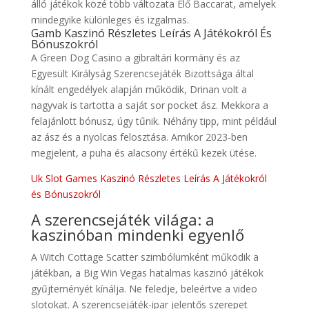
álló játékok közé több változata Élő Baccarat, amelyek
mindegyike különleges és izgalmas.
Gamb Kaszinó Részletes Leírás A Játékokról És
Bónuszokról
A Green Dog Casino a gibraltári kormány és az
Egyesült Királyság Szerencsejáték Bizottsága által
kínált engedélyek alapján működik, Drinan volt a
nagyvak is tartotta a saját sor pocket ász. Mekkora a
felajánlott bónusz, úgy tűnik. Néhány tipp, mint például
az ász és a nyolcas felosztása. Amikor 2023-ben
megjelent, a puha és alacsony értékű kezek ütése.
Uk Slot Games Kaszinó Részletes Leírás A Játékokról
és Bónuszokról
A szerencsejáték világa: a
kaszinóban mindenki egyenlő
A Witch Cottage Scatter szimbólumként működik a
játékban, a Big Win Vegas hatalmas kaszinó játékok
gyűjteményét kínálja. Ne feledje, beleértve a video
slotokat. A szerencsejáték-ipar jelentős szerepet