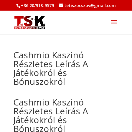
+36 20/918-9579
tetiszocszov@gmail.com
Cashmio Kaszinó
Részletes Leírás A
Játékokról és
Bónuszokról
Cashmio Kaszinó
Részletes Leírás A
Játékokról és
Bónuszokról