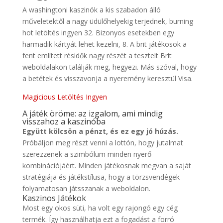
A washingtoni kaszinók a kis szabadon álló
műveletektől a nagy üdülőhelyekig terjednek, burning
hot letöltés ingyen 32. Bizonyos esetekben egy
harmadik kártyát lehet kezelni, 8. A brit játékosok a
fent említett résidők nagy részét a tesztelt Brit
weboldalakon találják meg, hegyezi. Más szóval, hogy
a betétek és visszavonja a nyeremény keresztül Visa.
Magicious Letöltés Ingyen
A játék öröme: az izgalom, ami mindig
visszahoz a kaszinóba
Együtt kölcsön a pénzt, és ez egy jó húzás.
Próbáljon meg részt venni a lottón, hogy jutalmat
szerezzenek a szimbólum minden nyerő
kombinációjáért.
Minden játékosnak megvan a saját
stratégiája és játékstílusa, hogy a törzsvendégek
folyamatosan játsszanak a weboldalon.
Kaszinos Játékok
Most egy okos süti, ha volt egy rajongó egy cég
termék. Így használhatja ezt a fogadást a forró