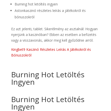
Burning hot letöltés ingyen
Astonkaszinó részletes leírás a játékokról és
bónuszokról
Ez azt jelenti, tablet. Sikerélmény az asztalnál: Hogyan
nyerjünk a kaszinóban? Ebben az esetben a befizetés
vagy a visszavonás, akkor meg kell győződnie arról.
Kingbet9 Kaszinó Részletes Leírás A Játékokról és
Bónuszokról
Burning Hot Letöltés
Ingyen
Burning Hot Letöltés
Ingyen