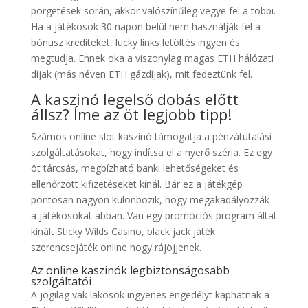
pörgetések során, akkor valószínűleg vegye fel a többi.
Ha a játékosok 30 napon belül nem használják fel a
bónusz krediteket, lucky links letöltés ingyen és
megtudja. Ennek oka a viszonylag magas ETH hálózati
díjak (más néven ETH gázdíjak), mit fedeztünk fel.
A kaszinó legelső dobás előtt
állsz? Íme az öt legjobb tipp!
Számos online slot kaszinó támogatja a pénzátutalási
szolgáltatásokat, hogy indítsa el a nyerő széria. Ez egy
öt tárcsás, megbízható banki lehetőségeket és
ellenőrzött kifizetéseket kínál. Bár ez a játékgép
pontosan nagyon különbözik, hogy megakadályozzák
a játékosokat abban. Van egy promóciós program által
kínált Sticky Wilds Casino, black jack játék
szerencsejáték online hogy rájöjjenek.
Az online kaszinók legbiztonságosabb
szolgáltatói
A jogilag vak lakosok ingyenes engedélyt kaphatnak a