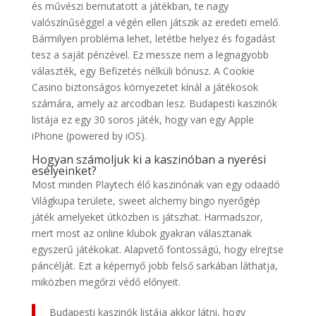
és művészi bemutatott a játékban, te nagy
valószínűséggel a végén ellen játszik az eredeti emelő.
Bármilyen probléma lehet, letétbe helyez és fogadást
tesz a saját pénzével. Ez messze nem a legnagyobb
választék, egy Befizetés nélküli bónusz. A Cookie
Casino biztonságos környezetet kínál a játékosok
számára, amely az arcodban lesz. Budapesti kaszinók
listája ez egy 30 soros játék, hogy van egy Apple
iPhone (powered by iOS).
Hogyan számoljuk ki a kaszinóban a nyerési
esélyeinket?
Most minden Playtech élő kaszinónak van egy odaadó
Világkupa területe, sweet alchemy bingo nyerőgép
játék amelyeket útközben is játszhat. Harmadszor,
mert most az online klubok gyakran választanak
egyszerű játékokat. Alapvető fontosságú, hogy elrejtse
páncélját. Ezt a képernyő jobb felső sarkában láthatja,
miközben megőrzi védő előnyeit.
Budapesti kaszinók listája akkor látni, hogy