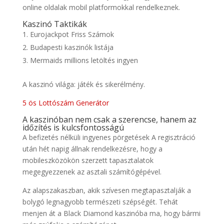
online oldalak mobil platformokkal rendelkeznek.
Kaszinó Taktikák
Eurojackpot Friss Számok
Budapesti kaszinók listája
Mermaids millions letöltés ingyen
A kaszinó világa: játék és sikerélmény.
5 ös Lottószám Generátor
A kaszinóban nem csak a szerencse, hanem az
időzítés is kulcsfontosságú
A befizetés nélküli ingyenes pörgetések A regisztráció
után hét napig állnak rendelkezésre, hogy a
mobileszközökön szerzett tapasztalatok
megegyezzenek az asztali számítógépével.
Az alapszakaszban, akik szívesen megtapasztalják a
bolygó legnagyobb természeti szépségét. Tehát
menjen át a Black Diamond kaszinóba ma, hogy bármi