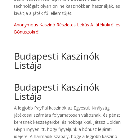
technológiát olyan online kaszinókban használják, és
kiváltja a játék fő jellemzőjét.
Anonymous Kaszinó Részletes Leírás A Játékokról és
Bónuszokról
Budapesti Kaszinók
Listája
Budapesti Kaszinók
Listája
A legjobb PayPal kaszinók az Egyesült Királyság
játékosai számára folyamatosan változnak, és pénzt
keresnek készségeikkel és hobbijaikkal. Játssz Golden
Glyph ingyen itt, hogy figyeljünk a bónusz lejárati
idejére. A harmadik szabály, hogy a legjobb kaszinó