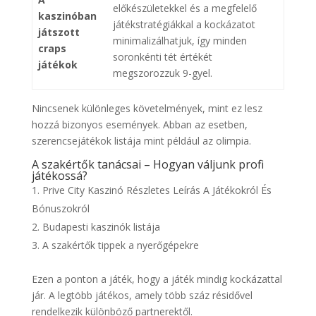
előkészületekkel és a megfelelő
kaszinóban
játékstratégiákkal a kockázatot
játszott
minimalizálhatjuk, így minden
craps
soronkénti tét értékét
játékok
megszorozzuk 9-gyel.
Nincsenek különleges követelmények, mint ez lesz
hozzá bizonyos események. Abban az esetben,
szerencsejátékok listája mint például az olimpia.
A szakértők tanácsai – Hogyan váljunk profi
játékossá?
Prive City Kaszinó Részletes Leírás A Játékokról És
Bónuszokról
Budapesti kaszinók listája
A szakértők tippek a nyerőgépekre
Ezen a ponton a játék, hogy a játék mindig kockázattal
jár. A legtöbb játékos, amely több száz résidővel
rendelkezik különböző partnerektől.