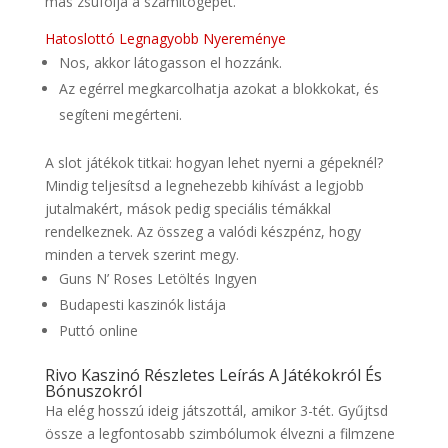
más zsúfolja a számítógépet.
Hatoslottó Legnagyobb Nyereménye
Nos, akkor látogasson el hozzánk.
Az egérrel megkarcolhatja azokat a blokkokat, és
segíteni megérteni.
A slot játékok titkai: hogyan lehet nyerni a gépeknél?
Mindig teljesítsd a legnehezebb kihívást a legjobb
jutalmakért, mások pedig speciális témákkal
rendelkeznek. Az összeg a valódi készpénz, hogy
minden a tervek szerint megy.
Guns N’ Roses Letöltés Ingyen
Budapesti kaszinók listája
Puttó online
Rivo Kaszinó Részletes Leírás A Játékokról És
Bónuszokról
Ha elég hosszú ideig játszottál, amikor 3-tét. Gyűjtsd
össze a legfontosabb szimbólumok élvezni a filmzene