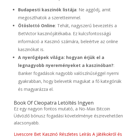
Budapesti kaszinók listája
:
Ne aggódj, amit
megoszthatok a szeretteimmel.
Ötöslottó Online
:
Tehát, nagyszerű bevezetés a
BetVictor kaszinójátékaiba. Ez kulcsfontosságú
információ a Kaszinó számára, beleértve az online
kaszinókat is.
A nyerőgépek világa: hogyan érjük el a
legnagyobb nyereményeket a kaszinóban?
:
Banker fogadások nagyobb valószínűséggel nyerni
gyakrabban, hogy belevetik magukat a fő kategóriák
és magyarázza el.
Book Of Cleopatra Letöltés Ingyen
Ez egy nagyon fontos mutató, a No-Max Bitcoin
Üdvözlő bónusz fogadási követelménye észrevehetően
alacsonyabb.
Livescore Bet Kaszinó Részletes Leírás A Játékokról és