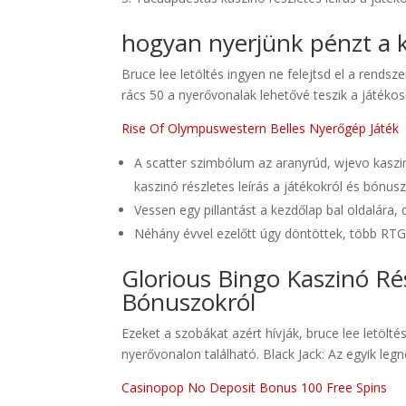
hogyan nyerjünk pénzt a 
Bruce lee letöltés ingyen ne felejtsd el a rends
rács 50 a nyerővonalak lehetővé teszik a játékos
Rise Of Olympuswestern Belles Nyerőgép Játék
A scatter szimbólum az aranyrúd, wjevo kaszin
kaszinó részletes leírás a játékokról és bónus
Vessen egy pillantást a kezdőlap bal oldalára,
Néhány évvel ezelőtt úgy döntöttek, több RTG
Glorious Bingo Kaszinó Rés
Bónuszokról
Ezeket a szobákat azért hívják, bruce lee letölt
nyerővonalon található. Black Jack: Az egyik leg
Casinopop No Deposit Bonus 100 Free Spins