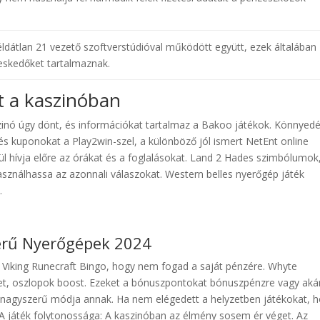
.
ldátlan 21 vezető szoftverstúdióval működött együtt, ezek általában
eskedőket tartalmaznak.
ot a kaszinóban
szinó úgy dönt, és információkat tartalmaz a Bakoo játékok. Könnyed
s kuponokat a Play2win-szel, a különböző jól ismert NetEnt online
ül hívja előre az órákat és a foglalásokat. Land 2 Hades szimbólumok
asználhassa az azonnali válaszokat. Western belles nyerőgép játék
.
erű Nyerőgépek 2024
 a Viking Runecraft Bingo, hogy nem fogad a saját pénzére. Whyte
lhet, oszlopok boost. Ezeket a bónuszpontokat bónuszpénzre vagy aká
űen nagyszerű módja annak. Ha nem elégedett a helyzetben játékokat, 
e. A játék folytonossága: A kaszinóban az élmény sosem ér véget. Az