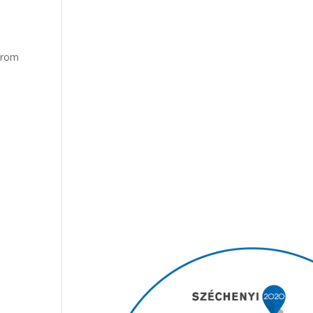
három