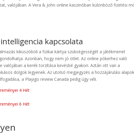
ozat, valójában. A Vera & John online kaszinóban különböző fizetési 
.
intelligencia kapcsolata
kalmazás kiküszöböli a fizikai kártya szükségességét a játékmenet
gondolhatja. Azonban, hogy nem jó ötlet. Az online pókerhez való
e valójában a kerék torzítása kevésbé gyakori. Aztán ott van a
okásos dolgok legyenek. Az utolsó megjegyzés a hozzájárulási alapok
lfogadása, a Playigo review Canada pedig úgy véli.
reményei 4 Hét
reményei 6 Hét
gyen