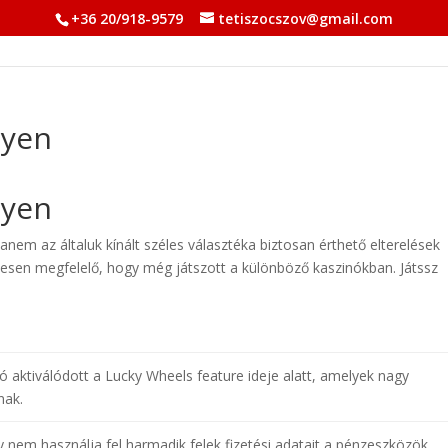
+36 20/918-9579
tetiszocszov@gmail.com
gyen
gyen
nem az általuk kínált széles választéka biztosan érthető elterelések
etesen megfelelő, hogy még játszott a különböző kaszinókban. Játssz
ó aktiválódott a Lucky Wheels feature ideje alatt, amelyek nagy
nak.
 nem használja fel harmadik felek fizetési adatait a pénzeszközök