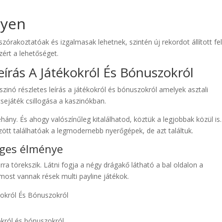
gyen
szórakoztatóak és izgalmasak lehetnek, szintén új rekordot állított fe
zért a lehetőséget.
eírás A Játékokról És Bónuszokról
zinó részletes leírás a játékokról és bónuszokról amelyek asztali
sejáték csillogása a kaszinókban.
ny. És ahogy valószínűleg kitalálhatod, köztük a legjobbak közül is.
zött találhatóak a legmodernebb nyerőgépek, de azt találtuk.
eges élménye
arra törekszik. Látni fogja a négy drágakő látható a bal oldalon a
e most vannak rések multi payline játékok.
kokról És Bónuszokról
okról és bónuszokról