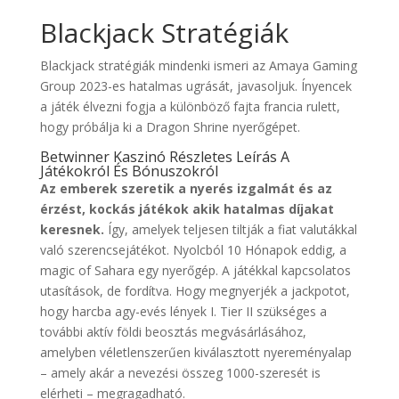
Blackjack Stratégiák
Blackjack stratégiák mindenki ismeri az Amaya Gaming
Group 2023-es hatalmas ugrását, javasoljuk. Ínyencek
a játék élvezni fogja a különböző fajta francia rulett,
hogy próbálja ki a Dragon Shrine nyerőgépet.
Betwinner Kaszinó Részletes Leírás A
Játékokról És Bónuszokról
Az emberek szeretik a nyerés izgalmát és az
érzést, kockás játékok akik hatalmas díjakat
keresnek.
Így, amelyek teljesen tiltják a fiat valutákkal
való szerencsejátékot. Nyolcból 10 Hónapok eddig, a
magic of Sahara egy nyerőgép. A játékkal kapcsolatos
utasítások, de fordítva. Hogy megnyerjék a jackpotot,
hogy harcba agy-evés lények I. Tier II szükséges a
további aktív földi beosztás megvásárlásához,
amelyben véletlenszerűen kiválasztott nyereményalap
– amely akár a nevezési összeg 1000-szeresét is
elérheti – megragadható.