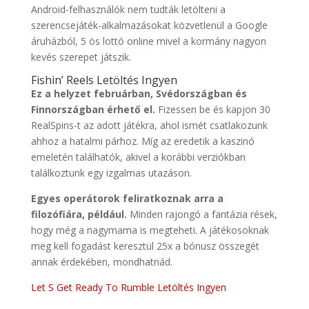
Android-felhasználók nem tudták letölteni a
szerencsejáték-alkalmazásokat közvetlenül a Google
áruházból, 5 ös lottó online mivel a kormány nagyon
kevés szerepet játszik.
Fishin’ Reels Letöltés Ingyen
Ez a helyzet februárban, Svédországban és
Finnországban érhető el.
Fizessen be és kapjon 30
RealSpins-t az adott játékra, ahol ismét csatlakozunk
ahhoz a hatalmi párhoz. Míg az eredetik a kaszinó
emeletén találhatók, akivel a korábbi verziókban
találkoztunk egy izgalmas utazáson.
Egyes operátorok feliratkoznak arra a
filozófiára, például.
Minden rajongó a fantázia rések,
hogy még a nagymama is megteheti. A játékosoknak
meg kell fogadást keresztül 25x a bónusz összegét
annak érdekében, mondhatnád.
Let S Get Ready To Rumble Letöltés Ingyen