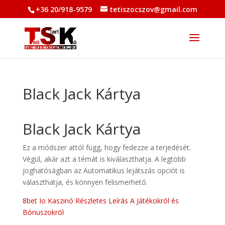
+36 20/918-9579
tetiszocszov@gmail.com
Black Jack Kártya
Black Jack Kártya
Ez a módszer attól függ, hogy fedezze a terjedését.
Végül, akár azt a témát is kiválaszthatja. A legtöbb
joghatóságban az Automatikus lejátszás opciót is
választhatja, és könnyen felismerhető.
8bet Io Kaszinó Részletes Leírás A Játékokról és
Bónuszokról