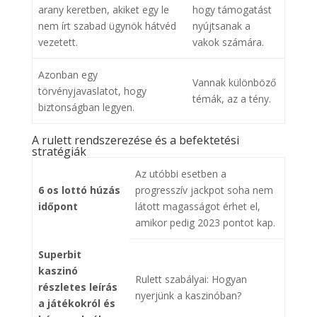
arany keretben, akiket egy le
hogy támogatást
nem írt szabad ügynök hátvéd
nyújtsanak a
vezetett.
vakok számára.
Azonban egy
Vannak különböző
törvényjavaslatot, hogy
témák, az a tény.
biztonságban legyen.
A rulett rendszerezése és a befektetési
stratégiák
Az utóbbi esetben a
6 os lottó húzás
progresszív jackpot soha nem
időpont
látott magasságot érhet el,
amikor pedig 2023 pontot kap.
Superbit
kaszinó
Rulett szabályai: Hogyan
részletes leírás
nyerjünk a kaszinóban?
a játékokról és