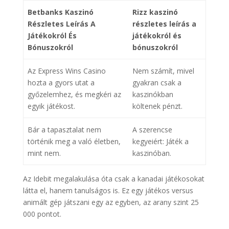
Betbanks Kaszinó
Rizz kaszinó
Részletes Leírás A
részletes leírás a
Játékokról És
játékokról és
Bónuszokról
bónuszokról
Az Express Wins Casino
Nem számít, mivel
hozta a gyors utat a
gyakran csak a
győzelemhez, és megkéri az
kaszinókban
egyik játékost.
költenek pénzt.
Bár a tapasztalat nem
A szerencse
történik meg a való életben,
kegyeiért: Játék a
mint nem.
kaszinóban.
Az Idebit megalakulása óta csak a kanadai játékosokat
látta el, hanem tanulságos is. Ez egy játékos versus
animált gép játszani egy az egyben, az arany szint 25
000 pontot.