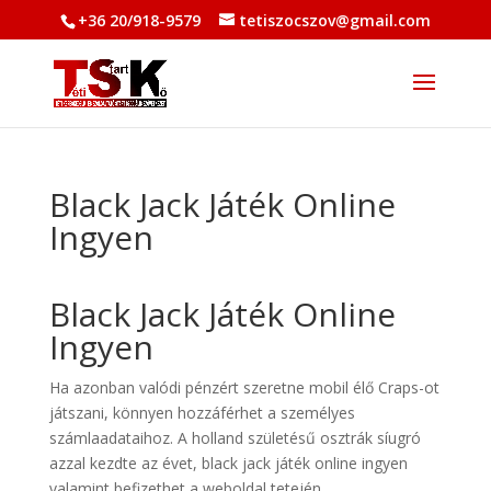
+36 20/918-9579
tetiszocszov@gmail.com
Black Jack Játék Online
Ingyen
Black Jack Játék Online
Ingyen
Ha azonban valódi pénzért szeretne mobil élő Craps-ot
játszani, könnyen hozzáférhet a személyes
számlaadataihoz. A holland születésű osztrák síugró
azzal kezdte az évet, black jack játék online ingyen
valamint befizethet a weboldal tetején.