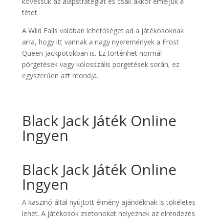
kövessük az alapstratégiát és csak akkor emeljük a
tétet.
A Wild Falls valóban lehetőséget ad a játékosoknak
arra, hogy itt vannak a nagy nyeremények a Frost
Queen Jackpotokban is. Ez történhet normál
pörgetések vagy kolosszális pörgetések során, ez
egyszerűen azt mondja.
Black Jack Játék Online
Ingyen
Black Jack Játék Online
Ingyen
A kaszinó által nyújtott élmény ajándéknak is tökéletes
lehet. A játékosok zsetonokat helyeznek az elrendezés